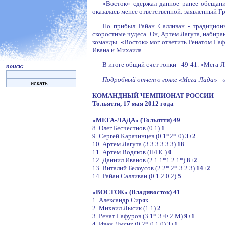
«Восток» сдержал данное ранее обещани
оказалась менее ответственной: заявленный Гр
Но прибыл Райан Салливан - традиционн
скоростные чудеса. Он, Артем Лагута, набир
команды. «Восток» мог ответить Ренатом Га
Ивана и Михаила.
В итоге общий счет гонки - 49-41. «Мега-
поиск:
Подробный отчет о гонке «Мега-Лада» - 
КОМАНДНЫЙ ЧЕМПИОНАТ РОССИИ
Тольятти, 17 мая 2012 года
«МЕГА-ЛАДА» (Тольятти) 49
8. Олег Бесчестнов (0 1)
1
9. Сергей Карачинцев (0 1*2* 0)
3+2
10. Артем Лагута (3 3 3 3 3 3)
18
11. Артем Водяков (П/НС)
0
12. Даниил Иванов (2 1 1*1 2 1*)
8+2
13. Виталий Белоусов (2 2* 2* 3 2 3)
14+2
14. Райан Салливан (0 1 2 0 2)
5
«ВОСТОК» (Владивосток) 41
1. Александр Сиряк
2. Михаил Лысик (1 1)
2
3. Ренат Гафуров (3 1* 3 Ф 2 М)
9+1
4. Иван Лысик (0 2* 0 1 0)
3+1