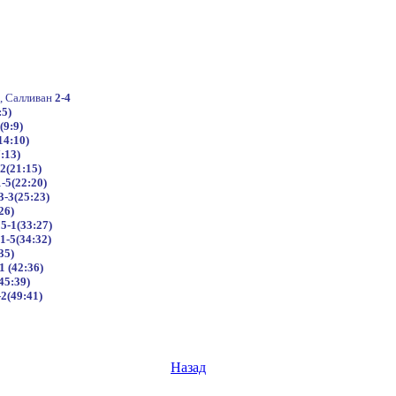
п, Салливан
2-4
:5)
(9:9)
14:10)
:13)
-2(21:15)
1-5(22:20)
3-3(25:23)
26)
,
5-1(33:27)
1-5(34:32)
35)
1 (42:36)
45:39)
-2(49:41)
Назад