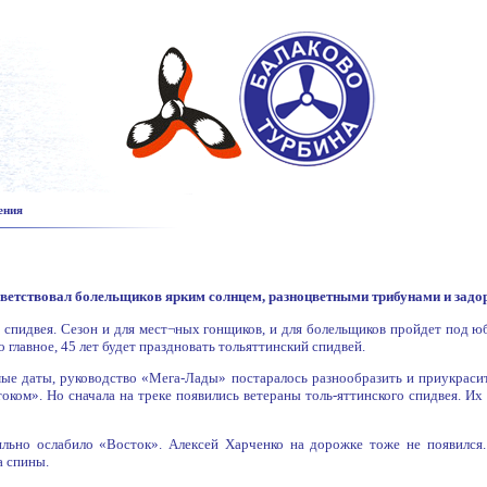
ения
иветствовал болельщиков ярким солнцем, разноцветными трибунами и задо
о спидвея. Сезон и для мест¬ных гонщиков, и для болельщиков пройдет под 
то главное, 45 лет будет праздновать тольяттинский спидвей.
мые даты, руководство «Мега-Лады» постаралось разнообразить и приукраси
оком». Но сначала на треке появились ветераны толь-яттинского спидвея. Их 
ильно ослабило «Восток». Алексей Харченко на дорожке тоже не появился
а спины.