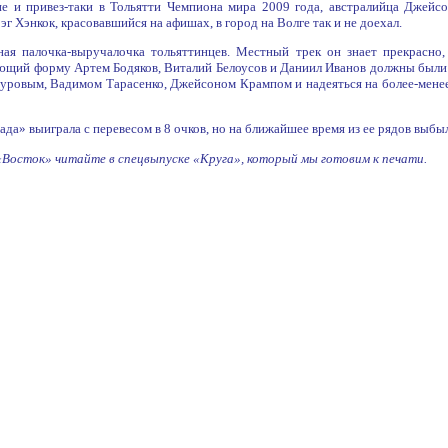
е и привез-таки в Тольятти Чемпиона мира 2009 года, австралийца Джейсо
эг Хэнкок, красовавшийся на афишах, в город на Волге так и не доехал.
ая палочка-выручалочка тольяттинцев. Местный трек он знает прекрасно
ающий форму Артем Бодяков, Виталий Белоусов и Даниил Иванов должны были
фуровым, Вадимом Тарасенко, Джейсоном Крампом и надеяться на более-мене
Лада» выиграла с перевесом в 8 очков, но на ближайшее время из ее рядов выбы
«Восток» читайте в спецвыпуске «Круга», который мы готовим к печати.