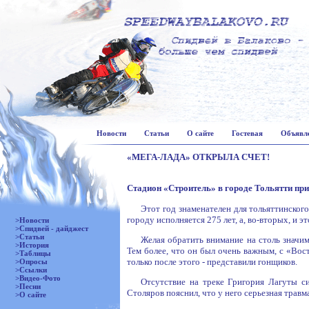
Новости
Статьи
О сайте
Гостевая
Объявл
«МЕГА-ЛАДА» ОТКРЫЛА СЧЕТ!
Стадион «Строитель» в городе Тольятти пр
Этот год знаменателен для тольяттинског
городу исполняется 275 лет, а, во-вторых, и э
>Новости
>Спидвей - дайджест
>Статьи
Желая обратить внимание на столь значи
>История
Тем более, что он был очень важным, с «Вост
>Таблицы
только после этого - представили гонщиков.
>Опросы
>Ссылки
>Видео-Фото
Отсутствие на треке Григория Лагуты с
>Песни
Столяров пояснил, что у него серьезная травм
>О сайте