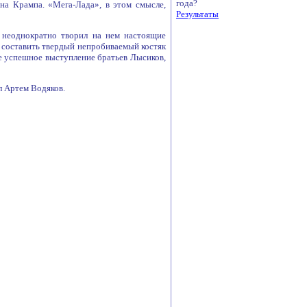
года?
на Крампа. «Мега-Лада», в этом смысле,
Результаты
, неоднократно творил на нем настоящие
 составить твердый непробиваемый костяк
е успешное выступление братьев Лысиков,
л Артем Водяков.