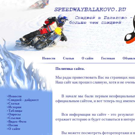
Новости
Статьи
О сайте
Гостевая
Объявл
Политика сайта.
Мы рады привествовать Вас на страницах наш
Наш сайт как прошел славную, хотя и не очень
В начале мы были первым неофициальны
>Новости
>Спидвей - дайджест
официальным сайтом, и вот теперь под имене
>Статьи
>История
>Таблицы
Вся информация на сайте - это результат
>Опросы
>Ссылки
отражает историю и будет оставаться в интерн
>Видео-Фото
>Песни
>О сайте
Вы можете посмотреть фоторепортажи и в