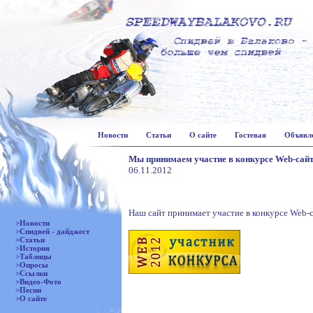
Новости
Статьи
О сайте
Гостевая
Объявл
Мы принимаем участие в конкурсе Web-сай
06.11.2012
Наш сайт принимает участие в конкурсе Web-
>Новости
>Спидвей - дайджест
>Статьи
>История
>Таблицы
>Опросы
>Ссылки
>Видео-Фото
>Песни
>О сайте