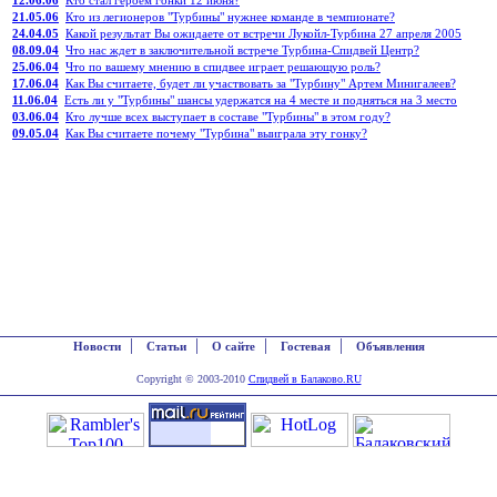
12.06.06
Кто стал героем гонки 12 июня?
21.05.06
Кто из легионеров "Турбины" нужнее команде в чемпионате?
24.04.05
Какой результат Вы ожидаете от встречи Лукойл-Турбина 27 апреля 2005
08.09.04
Что нас ждет в заключительной встрече Турбина-Спидвей Центр?
25.06.04
Что по вашему мнению в спидвее играет решающую роль?
17.06.04
Как Вы считаете, будет ли участвовать за "Турбину" Артем Минигалеев?
11.06.04
Есть ли у "Турбины" шансы удержатся на 4 месте и подняться на 3 место
03.06.04
Кто лучше всех выступает в составе "Турбины" в этом году?
09.05.04
Как Вы считаетe почему "Турбина" выиграла эту гонку?
|
|
|
|
Новости
Статьи
О сайте
Гостевая
Объявления
Copyright © 2003-2010
Спидвей в Балаково.RU