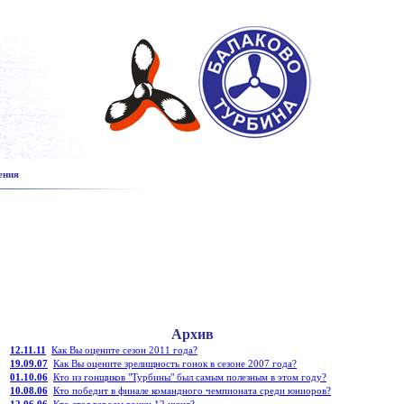
ения
Архив
12.11.11
Как Вы оцените сезон 2011 года?
19.09.07
Как Вы оцените зрелищность гонок в сезоне 2007 года?
01.10.06
Кто из гонщиков "Турбины" был самым полезным в этом году?
10.08.06
Кто победит в финале командного чемпионата среди юниоров?