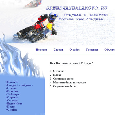
Новости
Статьи
О сайте
Гостевая
Объявл
Как Вы оцените сезон 2011 года?
1. Отлично!
2. Плохо
3. Сезон как сезон
>Новости
4. Местами было интересно
>Спидвей - дайджест
5. Скучновато было
>Статьи
>История
>Таблицы
>Опросы
>Ссылки
>Видео-Фото
>Песни
>О сайте