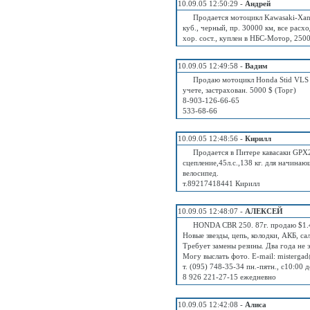
10.09.05 12:50:29 -
Андрей
Продается мотоцикл Kawasaki-Xanth
куб., черный, пр. 30000 км, все рас
хор. сост., куплен в НБС-Мотор, 250
10.09.05 12:49:58 -
Вадим
Продаю мотоцикл Honda Stid VLS (
учете, застрахован. 5000 $ (Торг)
8-903-126-66-65
533-68-66
10.09.05 12:48:56 -
Кирилл
Продается в Питере кавасаки GPX2
сцепление,45л.с.,138 кг. для начинаю
велосипед.
т.89217418441 Кирилл
10.09.05 12:48:07 -
АЛЕКСЕЙ
HONDA CBR 250. 87г. продаю $1.
Новые звезды, цепь, колодки, АКБ, са
Требует замены резины. Два года не э
Могу выслать фото. E-mail: misterg
т. (095) 748-35-34 пн.-пятн., с10:0
8 926 221-27-15 ежедневно
10.09.05 12:42:08 -
Алиса