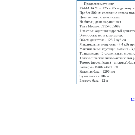
Продается мотоцикл
YAMAHA YBR 125 2005 года выпуск
Пробег 500 км состояние нового мот
Цвет черного с золотистым
Не битый, даже царапин нет
Тел в Москве: 89154355692
4-тактный одноцилиндровый двигате
Электростартер и кикстартер.
Объем двигателя - 123,7 куб.см.
Максимальная мощность - 7,4 кВт пр
Максимальный крутящий момент - 3,4
Трансмиссия - 5-ступенчатая, с цепн
Телескопическая вилка/маятниковый р
Тормоз (перед./задн.) - дисковый/бар
Размеры - 1980х745х1050.
Колесная база - 1290 мм
Сухая масса - 106 кг.
Емкость бака - 12 л.
[Д