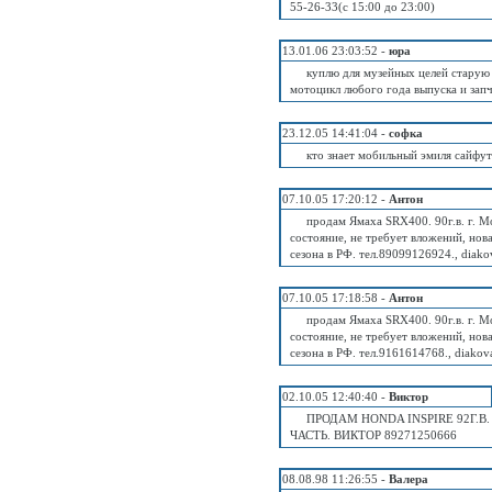
55-26-33(с 15:00 до 23:00)
13.01.06 23:03:52 -
юра
куплю для музейных целей старую 
мотоцикл любого года выпуска и зап
23.12.05 14:41:04 -
софка
кто знает мобильный эмиля сайфу
07.10.05 17:20:12 -
Антон
продам Ямаха SRX400. 90г.в. г. М
состояние, не требует вложений, но
сезона в РФ. тел.89099126924., diako
07.10.05 17:18:58 -
Антон
продам Ямаха SRX400. 90г.в. г. М
состояние, не требует вложений, но
сезона в РФ. тел.9161614768., diakov
02.10.05 12:40:40 -
Виктор
ПРОДАМ HONDA INSPIRE 92Г.
ЧАСТЬ. ВИКТОР 89271250666
08.08.98 11:26:55 -
Валера