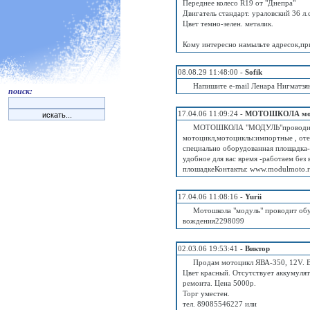
Переднее колесо R19 от "Днепра"
Двигатель стандарт. ураловский 36 л.
Цвет темно-зелен. металик.
Кому интересно намыльте адресок,п
08.08.29 11:48:00 -
Sofik
Напишите e-mail Ленара Нигматзяно
поиск:
17.04.06 11:09:24 -
МОТОШКОЛА мо
МОТОШКОЛА "МОДУЛЬ"проводит о
мотоцикл,мотоциклы:импортные , от
специально оборудованная площадка-
удобное для вас время -работаем без
плошадкеКонтакты: www.modulmoto.r
17.04.06 11:08:16 -
Yurii
Мотошкола "модуль" проводит обу
вождения2298099
02.03.06 19:53:41 -
Виктор
Продам мотоцикл ЯВА-350, 12V. В
Цвет красный. Отсутствует аккумулят
ремонта. Цена 5000р.
Торг уместен.
тел. 89085546227 или