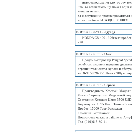
интересно,покупет кто -то эту те
что -то сомневаюсь, ну может один 
кумарят от авто
да и девушки не против прокатиться
но автомобиль ГАРАЗДО ЛУЧШЕ!!!
10.09.05 12:52:14 -
Эдуард
HONDA CB-400 1996г.вып пробег 1
220
10.09.05 12:51:36 -
Олег
Продам мотороллер Peugeot Speed 
серебром, задние и передние дисковы
ограничители сняты, куплен и обслуж
км. 8-903-7282251 Цена 2300у.е. хо
10.09.05 12:51:06 -
Сергей
Производитель: Kawasaki Модель:
Класс: Спорт-туризм Модельный год:
Состояние: Хорошее Цена: 3500 USD
Год выпуска: 1995 Цвет: Темно-Сини
Пробег: 15000 Торг Возможен
Таможня: Растаможен
Посмотреть можно в районе м. Алтуф
Тел. (916)615-39-11