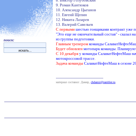
8. Виктор Голубовский
9. Роман Кантюков
10. Александр Цыганов
11. Евгенй Щепин
12. Никита Лазарев
13. Валерий Савельев
С первыми
шестью гонщиками контракт уже по
"Это еще не окончательный состав" - сказал н
из группы подготовки.
поиск:
Главным тренером
команды СалаватНефтеМаш с
Будет обновлен
мотопарк команды. Планируютс
С 10 декабря
у команды СалаватНефтеМаш начи
мотокроссовой трассе.
Задача команды
СалаватНефтеМаш в сезоне 200
---------------------------------------
материал составил: Дамир,
chdamir@rambler.ru
.