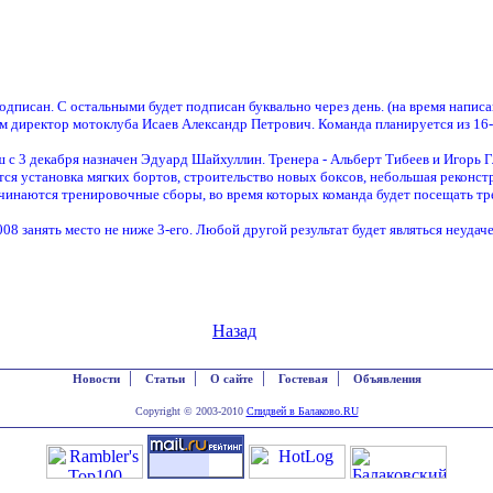
дписан. С остальными будет подписан буквально через день. (на время напис
ам директор мотоклуба Исаев Александр Петрович. Команда планируется из 16-т
 3 декабря назначен Эдуард Шайхуллин. Тренера - Альберт Тибеев и Игорь Г
я установка мягких бортов, строительство новых боксов, небольшая реконст
наются тренировочные сборы, во время которых команда будет посещать тре
8 занять место не ниже 3-его. Любой другой результат будет являться неудаче
Назад
|
|
|
|
Новости
Статьи
О сайте
Гостевая
Объявления
Copyright © 2003-2010
Спидвей в Балаково.RU