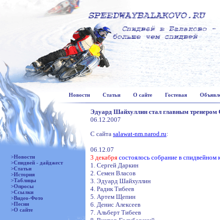
Новости
Статьи
О сайте
Гостевая
Объявл
Эдуард Шайхуллин стал главным тренером С
06.12.2007
С сайта
salawat-nm.narod.ru
:
06.12.07
>Новости
3 декабря
состоялось собрание в спидвейном к
>Спидвей - дайджест
1. Сергей Даркин
>Статьи
2. Семен Власов
>История
>Таблицы
3. Эдуард Шайхуллин
>Опросы
4. Радик Тибеев
>Ссылки
5. Артем Щепин
>Видео-Фото
>Песни
6. Денис Алексеев
>О сайте
7. Альберт Тибеев