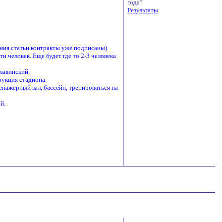
года?
Результаты
ания статьи контракты уже подписаны)
и человек. Еще будет где то 2-3 человека
лавинский.
рукция стадиона.
нажерный зал, бассейн, тренироваться на
й.