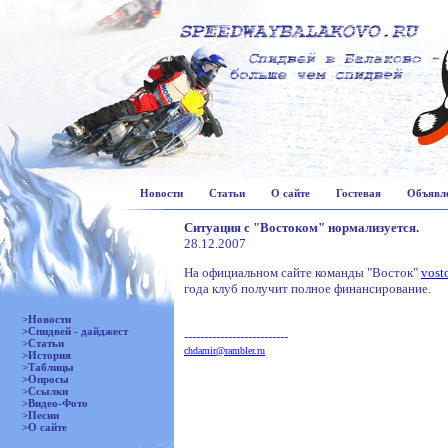
Новости
Статьи
О сайте
Гостевая
Объявл
Ситуация с "Востоком" нормализуется.
28.12.2007
На официальном сайте команды "Восток"
vost
года клуб получит полное финансирование.
>Новости
>Спидвей - дайджест
--------------------------
>Статьи
chdamir@rambler.ru
>История
>Таблицы
>Опросы
>Ссылки
>Видео-Фото
>Песни
>О сайте