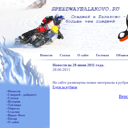
Новости
Статьи
О сайте
Гостевая
Объявл
Новости на 28 июня 2011 года.
28.06.2011
На сайте размещены новые материалы в рубри
Едем за кубком
>Новости
>Спидвей - дайджест
Верс
>Статьи
>История
>Таблицы
>Опросы
>Ссылки
>Видео-Фото
>Песни
>О сайте