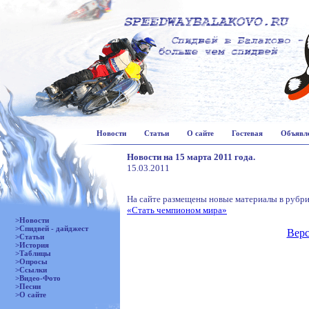
Новости
Статьи
О сайте
Гостевая
Объявл
Новости на 15 марта 2011 года.
15.03.2011
На сайте размещены новые материалы в рубри
«Стать чемпионом мира»
>Новости
>Спидвей - дайджест
Верс
>Статьи
>История
>Таблицы
>Опросы
>Ссылки
>Видео-Фото
>Песни
>О сайте