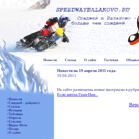
Новости
Статьи
О сайте
Гостевая
Объявл
Новости на 19 апреля 2011 года.
19.04.2011
На сайте размещены новые материалы в рубри
Если завтра Гран-При...
>Новости
>Спидвей - дайджест
Верс
>Статьи
>История
>Таблицы
>Опросы
>Ссылки
>Видео-Фото
>Песни
>О сайте