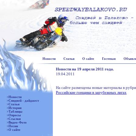
Новости
Статьи
О сайте
Гостевая
Объявл
Новости на 19 апреля 2011 года.
19.04.2011
На сайте размещены новые материалы в рубри
Российские гонщики в зарубежных лигах
>Новости
>Спидвей - дайджест
>Статьи
>История
>Таблицы
>Опросы
>Ссылки
>Видео-Фото
>Песни
>О сайте