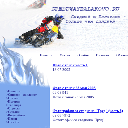
Новости
Статьи
О сайте
Гостевая
Объявл
Фото с гонок часть 1
13.07.2005
Фото с гонок 25 мая 2005
>Новости
09.08.941
>Спидвей - дайджест
Фото с гонок 25 мая 2005
>Статьи
>История
>Таблицы
>Опросы
Фотографии со стадиона "Труд" (часть 6)
>Ссылки
09.08.7972
>Видео-Фото
>Песни
Фотографии со стадиона "Труд"
>О сайте