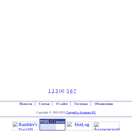
1
2
3
[4]
5
6
7
|
|
|
|
Новости
Статьи
О сайте
Гостевая
Объявления
Copyright © 2003-2010
Спидвей в Балаково.RU