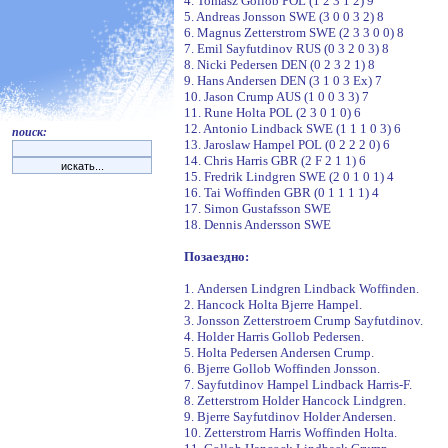
4. Tomasz Gollob POL (1 2 3 1 2) 9
5. Andreas Jonsson SWE (3 0 0 3 2) 8
6. Magnus Zetterstrom SWE (2 3 3 0 0) 8
7. Emil Sayfutdinov RUS (0 3 2 0 3) 8
8. Nicki Pedersen DEN (0 2 3 2 1) 8
9. Hans Andersen DEN (3 1 0 3 Ex) 7
10. Jason Crump AUS (1 0 0 3 3) 7
11. Rune Holta POL (2 3 0 1 0) 6
12. Antonio Lindback SWE (1 1 1 0 3) 6
поиск:
13. Jaroslaw Hampel POL (0 2 2 2 0) 6
14. Chris Harris GBR (2 F 2 1 1) 6
15. Fredrik Lindgren SWE (2 0 1 0 1) 4
16. Tai Woffinden GBR (0 1 1 1 1) 4
17. Simon Gustafsson SWE
18. Dennis Andersson SWE
Позаездно:
1. Andersen Lindgren Lindback Woffinden.
2. Hancock Holta Bjerre Hampel.
3. Jonsson Zetterstroem Crump Sayfutdinov.
4. Holder Harris Gollob Pedersen.
5. Holta Pedersen Andersen Crump.
6. Bjerre Gollob Woffinden Jonsson.
7. Sayfutdinov Hampel Lindback Harris-F.
8. Zetterstrom Holder Hancock Lindgren.
9. Bjerre Sayfutdinov Holder Andersen.
10. Zetterstrom Harris Woffinden Holta.