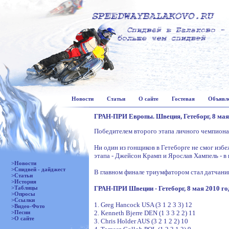
Новости
Статьи
О сайте
Гостевая
Объявл
ГРАН-ПРИ Европы. Швеция, Гетеборг, 8 мая
Победителем второго этапа личного чемпиона
Ни один из гонщиков в Гетеборге не смог изб
этапа - Джейсон Крамп и Ярослав Хампель - в 
>Новости
>Спидвей - дайджест
В главном финале триумфатором стал датчани
>Статьи
>История
>Таблицы
ГРАН-ПРИ Швеции - Гетеборг, 8 мая 2010 го
>Опросы
>Ссылки
1. Greg Hancock USA (3 1 2 3 3) 12
>Видео-Фото
>Песни
2. Kenneth Bjerre DEN (1 3 3 2 2) 11
>О сайте
3. Chris Holder AUS (3 2 1 2 2) 10