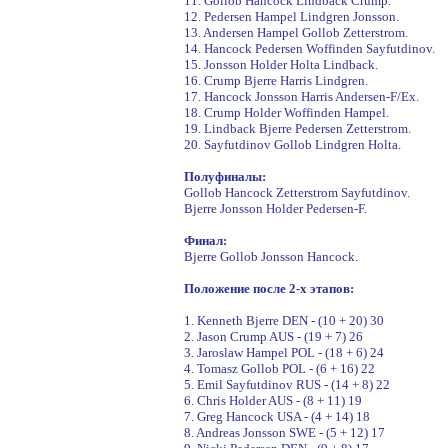
11. Gollob Hancock Lindback Crump.
12. Pedersen Hampel Lindgren Jonsson.
13. Andersen Hampel Gollob Zetterstrom.
14. Hancock Pedersen Woffinden Sayfutdinov.
15. Jonsson Holder Holta Lindback.
16. Crump Bjerre Harris Lindgren.
17. Hancock Jonsson Harris Andersen-F/Ex.
18. Crump Holder Woffinden Hampel.
19. Lindback Bjerre Pedersen Zetterstrom.
20. Sayfutdinov Gollob Lindgren Holta.
Полуфиналы:
Gollob Hancock Zetterstrom Sayfutdinov.
Bjerre Jonsson Holder Pedersen-F.
Финал:
Bjerre Gollob Jonsson Hancock.
Положение после 2-х этапов:
1. Kenneth Bjerre DEN - (10 + 20) 30
2. Jason Crump AUS - (19 + 7) 26
3. Jaroslaw Hampel POL - (18 + 6) 24
4. Tomasz Gollob POL - (6 + 16) 22
5. Emil Sayfutdinov RUS - (14 + 8) 22
6. Chris Holder AUS - (8 + 11) 19
7. Greg Hancock USA - (4 + 14) 18
8. Andreas Jonsson SWE - (5 + 12) 17