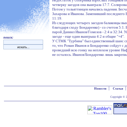
Недостаток у соперника взрослых гонщиков по
четверку заездов она выиграла 17:7. Солирова
Потом у тольяттинцев начались падения. Бесча
Захарова и Иванова. Заменивший последнего Б
11:19.
Из следующих четырех заездов балаковцы выи
благодаря сходу Бондаренко) - со счетом 5:1.
парой Даниил Иванов/Гомозов - 2:4 и 32:34. 
заезде - еще один выигрыш 4:2 и общие "+4".
поиск:
У СТМК "Турбина" был единственный шанс спас
то, что Роман Иванов и Бондаренко сойдут с д
проведший всю гонку на неплохом уровне Наф
не осталось. Иванов/Бондаренко лишь закрепил
|
Новости
Статьи
Copyright © 