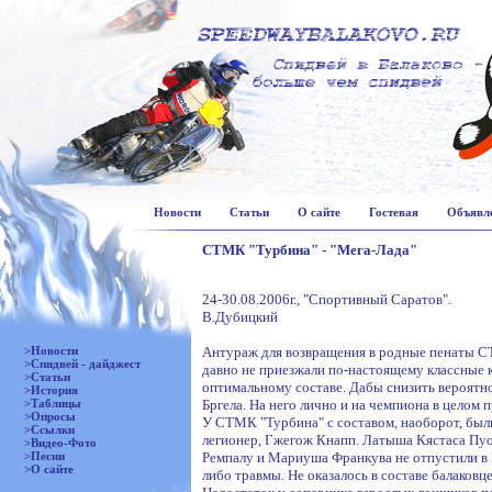
Новости
Статьи
О сайте
Гостевая
Объявл
СТМК "Турбина" - "Мега-Лада"
24-30.08.2006г., "Спортивный Саратов".
В.Дубицкий
>Новости
Антураж для возвращения в родные пенаты С
>Спидвей - дайджест
давно не приезжали по-настоящему классные к
>Статьи
оптимальному составе. Дабы снизить вероятно
>История
>Таблицы
Бргела. На него лично и на чемпиона в целом
>Опросы
У СТМК "Турбина" с составом, наоборот, были
>Ссылки
легионер, Гжегож Кнапп. Латыша Кястаса Пуо
>Видео-Фото
>Песни
Ремпалу и Мариуша Франкува не отпустили в 
>О сайте
либо травмы. Не оказалось в составе балаковц