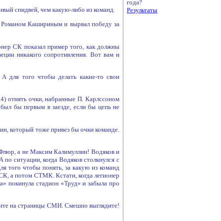
года?
ивый спидвей, чем какую-либо из команд.
Результаты
 с Романом Кашириным и вырвал победу за
ионер СК показал пример того, как должны
еции никакого сопротивления. Вот вам и
. А для того чтобы делать какие-то свои
4) отнять очки, набранные П. Карлссоном
 был бы первым в заезде, если бы цепь не
зин, который тоже привез бы очки команде.
 Флюр, а не Максим Калимуллин! Водяков и
по ситуации, когда Водяков столкнулся с
ля того чтобы понять, за какую из команд
СК, а потом СТМК. Кстати, когда легионер
» покинула стадион «Труд» и забыла про
сите на страницы СМИ. Смешно выглядите!