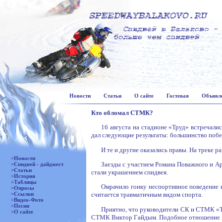
Новости
Статьи
О сайте
Гостевая
Объявл
Кто обломал СТМК?
16 августа на стадионе «Труд» встречал
дал следующие результаты: большинство побед
И те и другие оказались правы. На треке р
>Новости
Заезды с участием Романа Поважного и Ар
>Спидвей - дайджест
>Статьи
стали украшением спидвея.
>История
>Таблицы
Омрачило гонку неспортивное поведение н
>Опросы
>Ссылки
считается травматичным видом спорта.
>Видео-Фото
>Песни
Приятно, что руководители СК и СТМК «Т
>О сайте
СТМК Виктор Гайдым. Подобное отношение к с