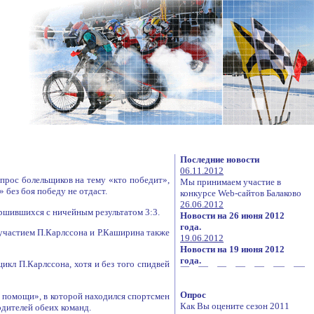
Последние новости
06.11.2012
прос болельщиков на тему «кто победит»,
Мы принимаем участие в
без боя победу не отдаст.
конкурсе Web-сайтов Балаково
26.06.2012
вершившихся с ничейным результатом 3:3.
Новости на 26 июня 2012
года.
 участием П.Карлссона и Р.Каширина также
19.06.2012
Новости на 19 июня 2012
года.
икл П.Карлссона, хотя и без того спидвей
Опрос
 помощи», в которой находился спортсмен
Как Вы оцените сезон 2011
дителей обеих команд.