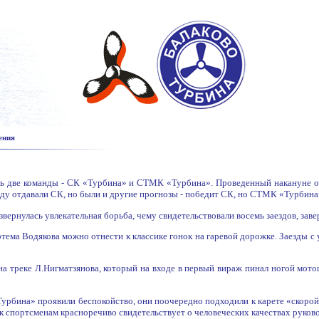
ения
ись две команды - СК «Турбина» и СТМК «Турбина». Проведенный накануне о
у отдавали СК, но были и другие прогнозы - победит СК, но СТМК «Турбина» 
азвернулась увлекательная борьба, чему свидетельствовали восемь заездов, за
тема Водякова можно отнести к классике гонок на гаревой дорожке. Заезды с
а треке Л.Нигматзянова, который на входе в первый вираж пинал ногой мотоц
урбина» проявили беспокойство, они поочередно подходили к карете «скорой
портсменам красноречиво свидетельствует о человеческих качествах руково