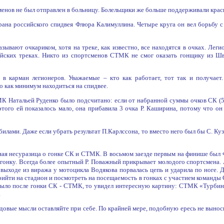
сменов не был отправлен в больницу. Болельщики же больше поддерживали крас
терана российского спидвея Флюра Калимуллина. Четыре круга он вел борьбу
ывают очкариком, хотя на треке, как известно, все находятся в очках. Лег
йских треках. Никто из спортсменов СТМК не смог оказать гонщику из Шв
 в карман легионеров. Уважаемые – кто как работает, тот так и получает
о как минимум находиться на спидвее.
К Натальей Руденко было подсчитано: если от набранной суммы очков СК (5
этого ей показалось мало, она прибавила 3 очка Р. Каширина, потому что он
билами. Даже если убрать результат П.Карлссона, то вместо него был бы С. Ку
дная несуразица о гонке СК и СТМК. В восьмом заезде первым на финише был
нку. Всегда более опытный Р. Поважный прикрывает молодого спортсмена. А 
выходе из виража у мотоцикла Водякова порвалась цепь и ударила по ноге. Д
ийти на стадион и посмотреть на посещаемость в гонках с участием команды 
ыло после гонки СК - СТМК, то увидел интересную картину: СТМК «Турбина
.
довые мысли оставляйте при себе. По крайней мере, подобную ересь не выно