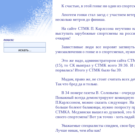
К счастью, в этой гонке ни один из спорт
Апогеем гонки стал заезд с участием ве
несколько метров до финиша.
На сайте СТМК П. Карлссона неучтиво наз
выступать зарубежные спортсмены на росси
очкарик!
поиск:
Завистливые люди все норовят заглянуть
умозаключения о гонке и о спортсменах, нужн
Это же надо, администратором сайта СТМ
(15), то СК выиграл у СТМК всего 39:36. И 
порвалась! Итого у СТМК было бы 39.
Мадам, право же, не стоит считать всех де
Так что бред да и только.
В 34 номере газеты В. Соловьева - очере
Поважный всегда демонстрируют командную го
П.Карлссоном, можно сказать следующее. На 
больше болеют балаковцы, нужно попросту пр
СТМКА. Медзински вышел из душевой, это б
своего спортсмена! Вот уж точно - хоть падай
Уважаемые специалисты спидвея, свои бре
Лучше никак, чем абы как!