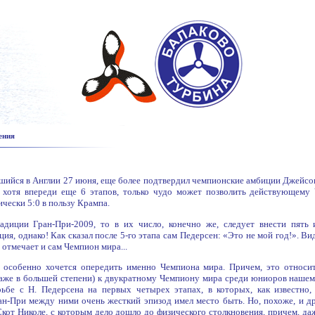
ения
шийся в Англии 27 июня, еще более подтвердил чемпионские амбиции Джейсон
И хотя впереди еще 6 этапов, только чудо может позволить действующем
ически 5:0 в пользу Крампа.
адиции Гран-При-2009, то в их число, конечно же, следует внести пять 
ция, однако! Как сказал после 5-го этапа сам Педерсен: «Это не мой год!». 
 отмечает и сам Чемпион мира...
особенно хочется опередить именно Чемпиона мира. Причем, это относит
аже в большей степени) к двукратному Чемпиону мира среди юниоров нашем
ьбе с Н. Педерсена на первых четырех этапах, в которых, как известно
н-При между ними очень жесткий эпизод имел место быть. Но, похоже, и д
Скот Николе, с которым дело дошло до физического столкновения, причем, даж