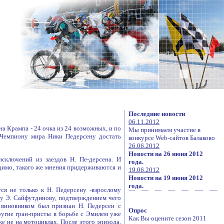
Последние новости
06.11.2012
а Крампа - 24 очка из 24 возможных, и по
Мы принимаем участие в
у Чемпиону мира Ники Педерсену достать
конкурсе Web-сайтов Балаково
26.06.2012
Новости на 26 июня 2012
исключений из заездов Н. Пе-дерсена. И
года.
Видимо, такого же мнения придерживаются и
19.06.2012
Новости на 19 июня 2012
года.
ся не только к Н. Педерсену -взрослому
у Э. Сайфутдинову, подтверждением чего
, виновником был признан Н. Педерсен с
Опрос
ругие гран-присты в борьбе с Эмилем уже
Как Вы оцените сезон 2011
е не на мотоциклах. После этого эпизода,