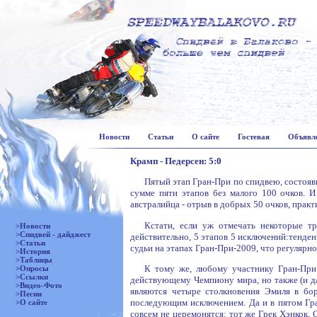
Новости
Статьи
О сайте
Гостевая
Объявл
Крамп - Педерсен: 5:0
Пятый этап Гран-При по спидвею, состояв
сумме пяти этапов без малого 100 очков. 
австралийца - отрыв в добрых 50 очков, практ
Кстати, если уж отмечать некоторые тр
>Новости
>Спидвей - дайджест
действительно, 5 этапов 5 исключений:тенден
>Статьи
судьи на этапах Гран-При-2009, что регулярно
>История
>Таблицы
К тому же, любому участнику Гран-При 
>Опросы
>Ссылки
действующему Чемпиону мира, но также (и д
>Видео-Фото
являются четыре столкновения Эмиля в бор
>Песни
последующим исключением. Да и в пятом Гра
>О сайте
совсем не церемонятся: тот же Грек Хэнкок, 