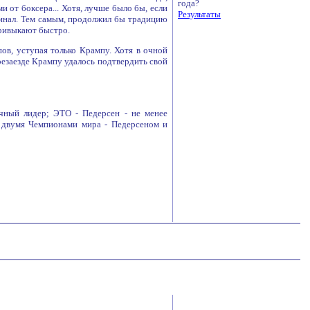
года?
 от боксера... Хотя, лучше было бы, если
Результаты
уфинал. Тем самым, продолжил бы традицию
привыкают быстро.
пов, уступая только Крампу. Хотя в очной
ерезаезде Крампу удалось подтвердить свой
чный лидер; ЭТО - Педерсен - не менее
, двумя Чемпионами мира - Педерсеном и