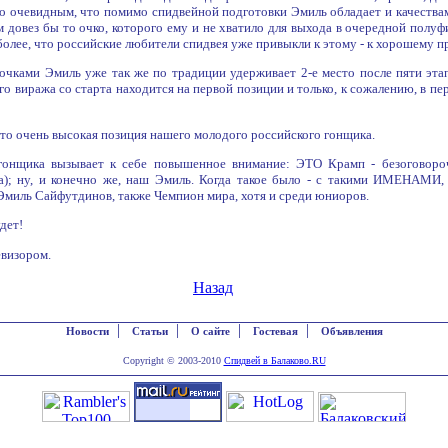
о очевидным, что помимо спидвейной подготовки Эмиль обладает и качествами
ом довез бы то очко, которого ему и не хватило для выхода в очередной пол
более, что российские любители спидвея уже привыкли к этому - к хорошему 
 очками Эмиль уже так же по традиции удерживает 2-е место после пяти эта
го виража со старта находится на первой позиции и только, к сожалению, в п
- это очень высокая позиция нашего молодого российского гонщика.
гонщика вызывает к себе повышенное внимание: ЭТО Крамп - безоговоро
ка); ну, и конечно же, наш Эмиль. Когда такое было - с такими ИМЕНАМИ
Эмиль Сайфутдинов, также Чемпион мира, хотя и среди юниоров.
дет!
евизором.
Назад
|
|
|
|
Новости
Статьи
О сайте
Гостевая
Объявления
Copyright © 2003-2010
Спидвей в Балаково.RU