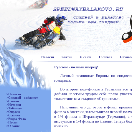
Новости
Статьи
О сайте
Гостевая
Объявл
Русские - полный вперед!
Личный чемпионат Европы по спидвею 
гонщиков.
Во втором полуфинале в Германии все тр
добыли нелегким трудом себе право участво
>Новости
>Спидвей - дайджест
тольяттинс-ком стадионе «Строитель».
>Статьи
>История
Напомним, что до этого в финал прошел 
>Таблицы
финала в Австрии, затем выиграл первый пол
>Опросы
>Ссылки
в 1/4 финала в Штральзунде (Германия), 
>Видео-Фото
выступили в 1/4 финала во Львове. Теперь бо
>Песни
конечно
>О сайте