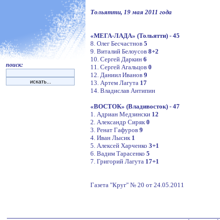
Тольятти, 19 мая 2011 года
«МЕГА-ЛАДА» (Тольятти) - 45
8. Олег Бесчастнов
5
9. Виталий Белоусов
8+2
10. Сергей Даркин
6
поиск:
11. Сергей Агальцов
0
12. Даниил Иванов
9
13. Артем Лагута
17
14. Владислав Антипин
«ВОСТОК» (Владивосток) - 47
1. Адриан Медзински
12
2. Александр Сиряк
0
3. Ренат Гафуров
9
4. Иван Лысик
1
5. Алексей Харченко
3+1
6. Вадим Тарасенко
5
7. Григорий Лагута
17+1
Газета "Круг" № 20 от 24.05.2011