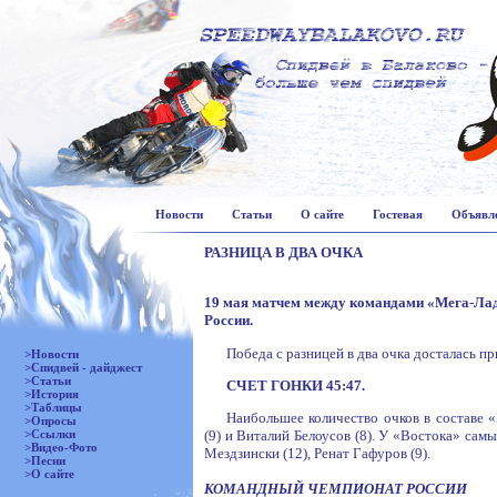
Новости
Статьи
О сайте
Гостевая
Объявл
РАЗНИЦА В ДВА ОЧКА
19 мая матчем между командами «Мега-Ла
России.
Победа с разницей в два очка досталась 
>Новости
>Спидвей - дайджест
>Статьи
СЧЕТ ГОНКИ 45:47.
>История
>Таблицы
Наибольшее количество очков в составе 
>Опросы
>Ссылки
(9) и Виталий Белоусов (8). У «Востока» сам
>Видео-Фото
Мездзински (12), Ренат Гафуров (9).
>Песни
>О сайте
КОМАНДНЫЙ ЧЕМПИОНАТ РОССИИ