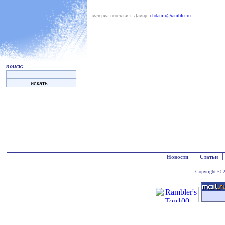
---------------------------------------
материал составил: Дамир,
chdamir@rambler.ru
.
поиск:
|
Новости
Статьи
Copyright © 