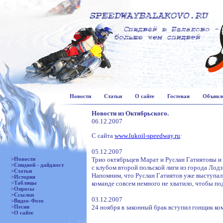
Новости
Статьи
О сайте
Гостевая
Объявл
Новости из Октябрьского.
06.12.2007
С сайта
www.lukoil-speedway.ru
:
05.12.2007
>Новости
Трио октябрьцев Марат и Руслан Гатиятовы и
>Спидвей - дайджест
с клубом второй польской лиги из города Лодз
>Статьи
Напомним, что Руслан Гатиятов уже выступал 
>История
>Таблицы
команде совсем немного не хватило, чтобы под
>Опросы
>Ссылки
03.12.2007
>Видео-Фото
>Песни
24 ноября в законный брак вступил гонщик к
>О сайте