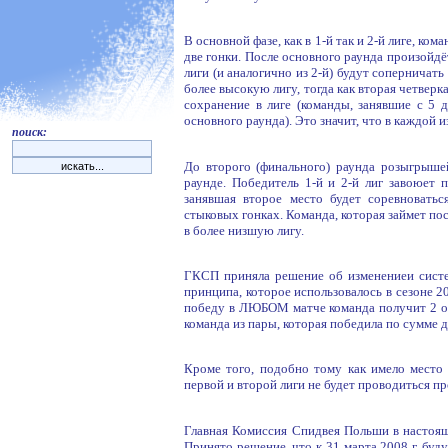
В основной фазе, как в 1-й так и 2-й лиге, к
две гонки. После основного раунда произойдёт
лиги (и аналогично из 2-й) будут соперничать
более высокую лигу, тогда как вторая четверк
сохранение в лиге (команды, занявшие с 5 д
основного раунда). Это значит, что в каждой и
поиск:
До второго (финального) раунда розыгрыше
раунде. Победитель 1-й и 2-й лиг завоюет 
занявшая второе место будет соревновать
стыковых гонках. Команда, которая займет по
в более низшую лигу.
ГКСП приняла решение об изменениеи систем
принципа, которое использовалось в сезоне 200
победу в ЛЮБОМ матче команда получит 2 очк
команда из пары, которая победила по сумме д
Кроме того, подобно тому как имело место 
первой и второй лиги не будет проводиться пр
Главная Комиссия Спидвея Польши в настоящ
Принято решение, что к 31 марта 2008 г. бу