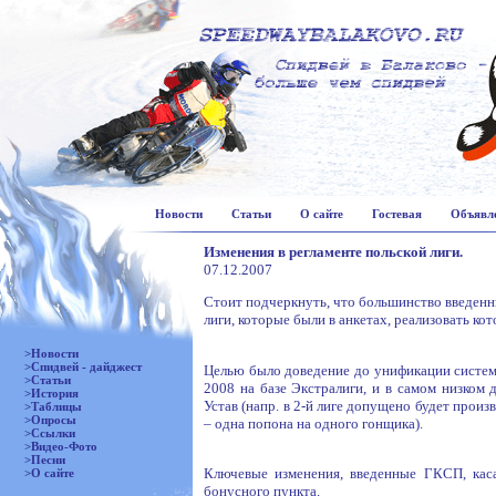
Новости
Статьи
О сайте
Гостевая
Объявл
Изменения в регламенте польской лиги.
07.12.2007
Стоит подчеркнуть, что большинство введенны
лиги, которые были в анкетах, реализовать ко
>Новости
>Спидвей - дайджест
Целью было доведение до унификации системы
>Статьи
2008 на базе Экстралиги, и в самом низком 
>История
Устав (напр. в 2-й лиге допущено будет произ
>Таблицы
>Опросы
– одна попона на одного гонщика).
>Ссылки
>Видео-Фото
>Песни
Ключевые изменения, введенные ГКСП, кас
>О сайте
бонусного пункта.