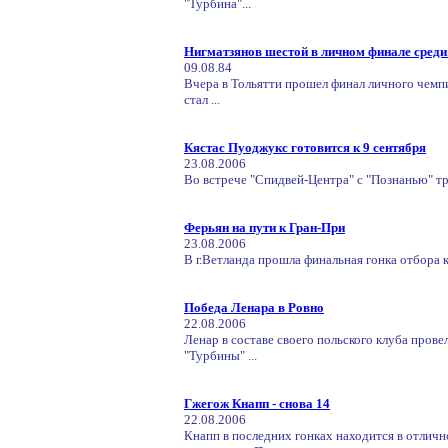
"Турбина"...
Нигматзянов шестой в личном финале сред
09.08.84
Вчера в Тольятти прошел финал личного чем
стал ...
Кястас Пуоджукс готовится к 9 сентября
23.08.2006
Во встрече "Спидвей-Центра" с "Познанью" тр
Ферьян на пути к Гран-При
23.08.2006
В г.Ветланда прошла финальная гонка отбора к
Победа Ленара в Ровно
22.08.2006
Ленар в составе своего польского клуба прове
"Турбины" ...
Гжегож Кнапп - снова 14
22.08.2006
Кнапп в последних гонках находится в отлично