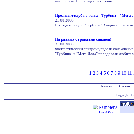
мастерство. После удачных гонок ...
Президент клуба о гонке "Турбина"-"Мега-
21.08.2006
Президент клуба "Турбина" Владимир Соловьев
На равных с грандами спидвея!
21.08.2006
Фантастический спидвей увидели балаковские
"Турбина" и "Мега-Лада" порадовали любителей
1
2
3
4
5
6
7
8
9
10
11
|
Новости
Статьи
Copyright © 