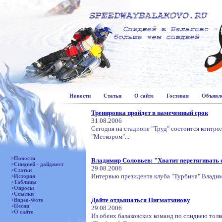
Новости
Статьи
О сайте
Гостевая
Объявл
Тренировка пройдет в намеченный срок
31.08.2006
Сегодня на стадионе "Труд" состоится контро
"Меткором"...
>Новости
Владимир Соловьев: "Хватит перетягивать 
>Спидвей - дайджест
29.08.2006
>Статьи
Интервью президента клуба "Турбина" Владими
>История
>Таблицы
>Опросы
>Ссылки
Дайте отдышаться Нигматзянову
>Видео-Фото
>Песни
29.08.2006
>О сайте
Из обеих балаковских команд по спидвею то