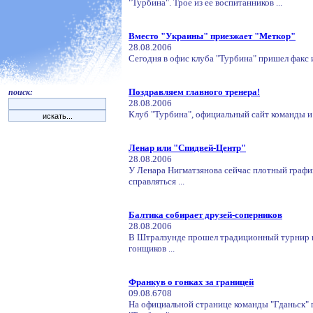
"Турбина". Трое из ее воспитанников ...
Вместо "Украины" приезжает "Меткор"
28.08.2006
Сегодня в офис клуба "Турбина" пришел факс и
Поздравляем главного тренера!
поиск:
28.08.2006
Клуб "Турбина", официальный сайт команды и 
Ленар или "Спидвей-Центр"
28.08.2006
У Ленара Нигматзянова сейчас плотный график 
справляться ...
Балтика собирает друзей-соперников
28.08.2006
В Штралзунде прошел традиционный турнир 
гонщиков ...
Франкув о гонках за границей
09.08.6708
На официальной странице команды "Гданьск"