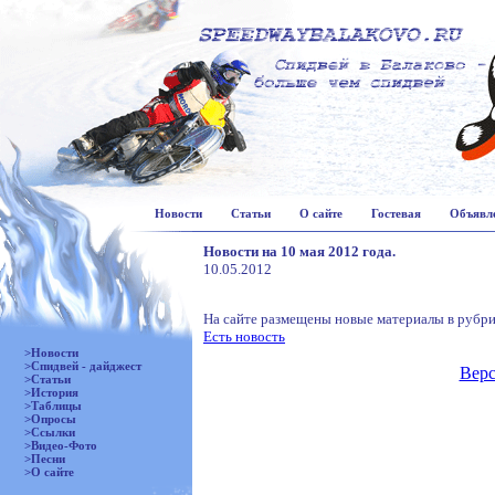
Новости
Статьи
О сайте
Гостевая
Объявл
Новости на 10 мая 2012 года.
10.05.2012
На сайте размещены новые материалы в рубри
Есть новость
>Новости
>Спидвей - дайджест
Верс
>Статьи
>История
>Таблицы
>Опросы
>Ссылки
>Видео-Фото
>Песни
>О сайте