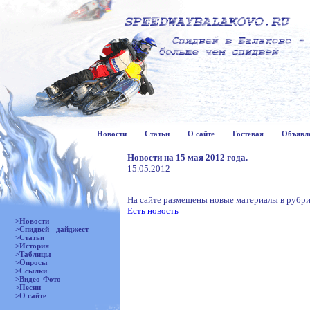
Новости
Статьи
О сайте
Гостевая
Объявл
Новости на 15 мая 2012 года.
15.05.2012
На сайте размещены новые материалы в рубри
Есть новость
>Новости
>Спидвей - дайджест
>Статьи
>История
>Таблицы
>Опросы
>Ссылки
>Видео-Фото
>Песни
>О сайте