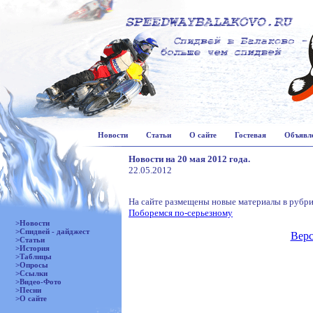
Новости
Статьи
О сайте
Гостевая
Объявл
Новости на 20 мая 2012 года.
22.05.2012
На сайте размещены новые материалы в рубри
Поборемся по-серьезному
>Новости
>Спидвей - дайджест
Верс
>Статьи
>История
>Таблицы
>Опросы
>Ссылки
>Видео-Фото
>Песни
>О сайте