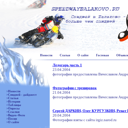
Новости
Статьи
О сайте
Гостевая
Объявл
Ледогарь часть 1
23.04.2004
фотографии предоставлены Вячеславом Андр
Фотографии с тренировок
>Новости
21.04.2004
>Спидвей - дайджест
фотографии предоставлены Вячеславом Андр
>Статьи
>История
>Таблицы
>Опросы
Сергей ДАРКИН, Олег КУРГУЗКИН, Рена
>Ссылки
20.04.2004
>Видео-Фото
>Песни
Фотографии взяты с сайта irgiz.narod.ru
>О сайте