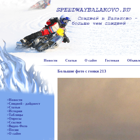
Новости
Статьи
О сайте
Гостевая
Объявл
Большие фото с гонки 213
>Новости
>Спидвей - дайджест
>Статьи
>История
>Таблицы
>Опросы
>Ссылки
>Видео-Фото
>Песни
>О сайте