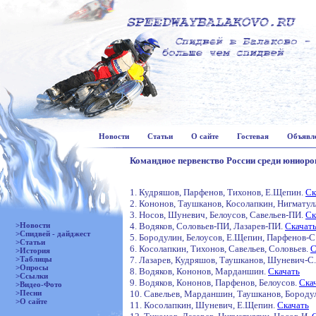
Новости
Статьи
О сайте
Гостевая
Объявл
Командное первенство России среди юниоров
1. Кудряшов, Парфенов, Тихонов, Е.Щепин.
Ск
2. Кононов, Таушканов, Косолапкин, Нигмату
3. Носов, Шуневич, Белоусов, Савельев-ПИ.
Ск
>Новости
4. Водяков, Соловьев-ПИ, Лазарев-ПИ.
Скачат
>Спидвей - дайджест
5. Бородулин, Белоусов, Е.Щепин, Парфенов-С
>Статьи
6. Косолапкин, Тихонов, Савельев, Соловьев.
С
>История
>Таблицы
7. Лазарев, Кудряшов, Таушканов, Шуневич-С
>Опросы
8. Водяков, Кононов, Марданшин.
Скачать
>Ссылки
9. Водяков, Кононов, Парфенов, Белоусов.
Ска
>Видео-Фото
>Песни
10. Савельев, Марданшин, Таушканов, Бороду
>О сайте
11. Косолапкин, Шуневич, Е.Щепин.
Скачать