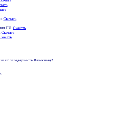
Скачать
ачать
чать
н.
Скачать
епин-ПИ.
Скачать
.
Скачать
Скачать
ная благодарность Вячеславу!
в