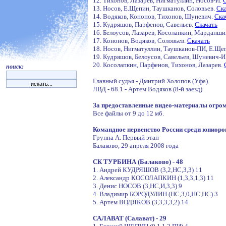
12. Тихонов, Лазарев, Нигматуллин, Носов-И.
13. Носов, Е.Щепин, Таушканов, Соловьев.
Ск
14. Водяков, Кононов, Тихонов, Шуневич.
Ска
15. Кудряшов, Парфенов, Савельев.
Скачать
16. Белоусов, Лазарев, Косолапкин, Марданши
17. Кононов, Водяков, Соловьев.
Скачать
18. Носов, Нигматуллин, Таушканов-ПИ, Е.Щ
19. Кудряшов, Белоусов, Савельев, Шуневич-И
20. Косолапкин, Парфенов, Тихонов, Лазарев.
поиск:
Главный судья - Дмитрий Холопов (Уфа)
ЛВД - 68.1 - Артем Водяков (8-й заезд)
За предоставленные видео-материалы огром
Все файлы от 9 до 12 мб.
Командное первенство России среди юниоро
Группа А. Первый этап
Балаково, 29 апреля 2008 года
СК ТУРБИНА (Балаково) - 48
1. Андрей КУДРЯШОВ (3,2,НС,3,3) 11
2. Александр КОСОЛАПКИН (1,3,3,1,3) 11
3. Денис НОСОВ (3,НС,И,3,3) 9
4. Владимир БОРОДУЛИН (НС,3,0,НС,НС) 3
5. Артем ВОДЯКОВ (3,3,3,3,2) 14
САЛАВАТ (Салават) - 29