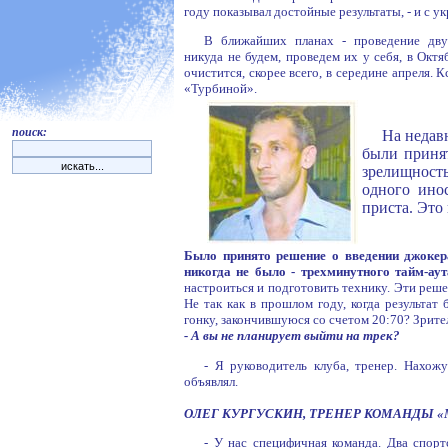
году показывал достойные результаты, - и с 
В ближайших планах - проведение дву
никуда не будем, проведем их у себя, в Октя
очистится, скорее всего, в середине апреля. К
«Турбиной».
поиск:
На недав
были приня
зрелищность
одного ино
приста. Это
Было принято решение о введении джокера
никогда не было - трехминутного тайм-аут
настроиться и подготовить технику. Эти реш
Не так как в прошлом году, когда результат
гонку, закончившуюся со счетом 20:70? Зрите
- А вы не планирует выйти на трек?
- Я руководитель клуба, тренер. Нахо
объявлял.
ОЛЕГ КУРГУСКИН, ТРЕНЕР КОМАНДЫ «
- У нас специфичная команда. Два спорт