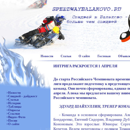
Новости
Статьи
О сайте
Гостевая
Объявл
ИНТРИГА РАСКРОЕТСЯ 1 АПРЕЛЯ
До старта Российского Чемпионата времени
лиги продолжают подготовку к предстоящем
команд. Они почти сформированы, однако п
>Новости
апреля. А пока мы предлагаем вашему вним
>Спидвей - дайджест
Российского чемпионата.
>Статьи
>История
ЭДУАРД ШАЙХУЛЛИН, ТРЕНЕР КОМА
>Таблицы
>Опросы
>Ссылки
- Команда в основном сформирована. Але
>Видео-Фото
Бондаренко, Евгений Сидорин, Владимир Дуби
>Песни
Кононовым. Это взрослые. Юниоры: Серге
>О сайте
Кочетов. Ведем переговоры с поляком Томаш