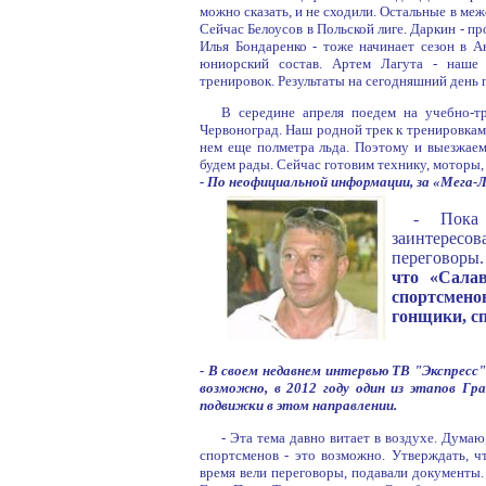
можно сказать, и не сходили. Остальные в ме
Сейчас Белоусов в Польской лиге. Даркин - пр
Илья Бондаренко - тоже начинает сезон в Ан
юниорский состав. Артем Лагута - наше 
тренировок. Результаты на сегодняшний день
В середине апреля поедем на учебно-т
Червоноград. Наш родной трек к тренировкам
нем еще полметра льда. Поэтому и выезжаем 
будем рады. Сейчас готовим технику, моторы, з
- По неофициальной информации, за «Мега-
- Пока
заинтересо
переговоры
что «Салав
спортсменов
гонщики, с
- В своем недавнем интервью ТВ "Экспресс
возможно, в 2012 году один из этапов Г
подвижки в этом направлении.
- Эта тема давно витает в воздухе. Дума
спортсменов - это возможно. Утверждать, ч
время вели переговоры, подавали документы.