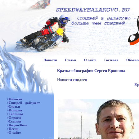
Новости
Статьи
О сайте
Гостевая
Объявл
Краткая биография Сергея Ерошина
Новости спидвея
Ер
>Новости
>Спидвей - дайджест
>Статьи
>История
>Таблицы
>Опросы
>Ссылки
>Видео-Фото
>Песни
>О сайте