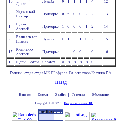
16
Лукойл
0
1
1
1
1
4
12
Денис
Ходзитский
8
Приморье
0
f
0
0
2
2
13
Виктор
Вуйко
1
Приморье
1
0
0
0
1
2
14
Алексей
Валиахметов
2
Лукойл
f
1
f
1
0
2
15
Ильмир
Куличенко
17
Приморье
0
0
0
16
Алексей
10
Щепин Артём
Салават
d
N
N
N
N
0
17
Главный судья-судья МК-Р.Гафуров. Гл. секретарь Костина.Г.А.
Назад
|
|
|
|
Новости
Статьи
О сайте
Гостевая
Объявления
Copyright © 2003-2010
Спидвей в Балаково.RU