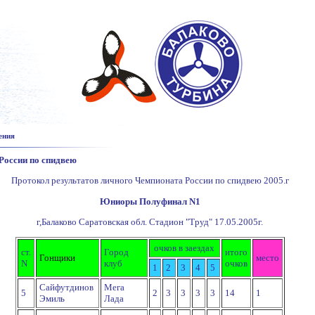
ения
России по спидвею
Протокол результатов личного Чемпионата России по спидвею 2005.г
Юниоры Полуфинал N1
г,Балаково Саратовская обл. Стадион "Труд" 17.05.2005г.
очков в заездах
ст.
Город
итого
Гонщики
место
N
клуб
очков
1
2
3
4
5
Сайфутдинов
Мега
5
2
3
3
3
3
14
1
Эмиль
Лада