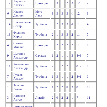
Харченко
12
Приморье
3
3
1
2
3
12
2
Алексей
Иванов
Мега
d
6
3
3
3
3
12
3
Даниил
Лада
Нигматзянов
14
Турбина
3
2
3
3
d
11
4
Ленар
Филинов
13
Турбина
2
1
3
3
2
11
5
Кирил
Скачко
4
Приморье
3
2
2
2
2
11
6
Михаил
Цыганов
9
Салават
1
2
1
1
3
8+3
7
Александр
Косолапкин
11
Турбина
2
1
2
2
1
8+2
8
Александр
Гузаев
7
Турбина
1
3
1
1
2
8+1
9
Алексей
Захаров
15
Турбина
1
2
2
0
3
8+0
10
Роман
Нафиков
3
Лукойл
2
0
2
2
1
7
11
Артур
Гимазетдинов