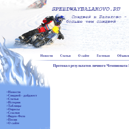
Новости
Статьи
О сайте
Гостевая
Объявл
Протокол результатов личного Чемпионата 
>Новости
>Спидвей - дайджест
>Статьи
>История
>Таблицы
>Опросы
>Ссылки
>Видео-Фото
>Песни
>О сайте