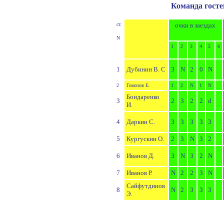
Команда госте
ст.
очки в заездах
N
1
2
3
4
5
6
1
Дубинин В. С
3
N
2
0
N
2
Гомозов Е.
1
2
N
1
N
Бондаренко
3
2
3
2
2
d
И.
4
Даркин С.
3
3
3
3
3
5
Кургускин О.
2
3
N
3
2
6
Иванов Д.
3
N
3
2
N
7
Иванов Р.
N
2
2
3
N
Сайфутдинов
8
N
2
3
3
3
Э.