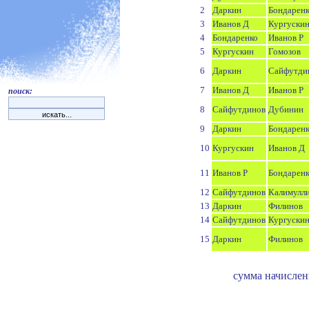
2
Даркин
Бондарен
3
Иванов Д
Кургуски
4
Бондаренко
Иванов Р
5
Кургускин
Гомозов
6
Даркин
Сайфутди
7
Иванов Д
Иванов Р
поиск:
8
Сайфутдинов
Дубинин
9
Даркин
Бондарен
10
Кургускин
Иванов Д
11
Иванов Р
Бондарен
12
Сайфутдинов
Калимулл
13
Даркин
Филинов
14
Сайфутдинов
Кургуски
15
Даркин
Филинов
сумма начислен