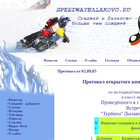
Новости
Статьи
О сайте
Гостевая
Объявл
Протокол от 02,09,05
Протокол открытого кома
по мотоциклетным
в классе 
>Новости
Проведённого в г 
>Спидвей - дайджест
>Статьи
Встре
>История
"Турбина" [Балако
>Таблицы
>Опросы
>Ссылки
N
Фамилии гонщиков в п
>Видео-Фото
з
фин
>Песни
>О сайте
1
Дубинин
Калимулл