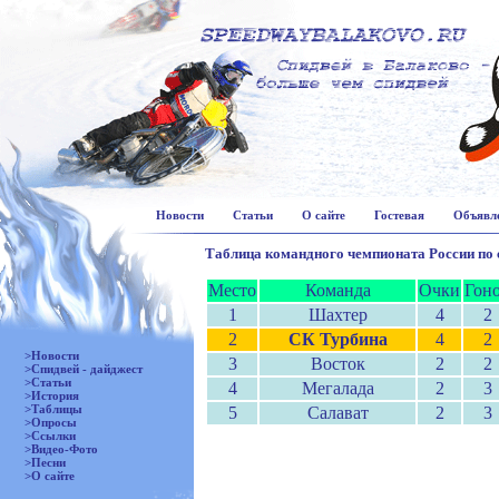
Новости
Статьи
О сайте
Гостевая
Объявл
Таблица командного чемпионата России по 
Место
Команда
Очки
Гон
1
Шахтер
4
2
2
СК Турбина
4
2
>Новости
3
Восток
2
2
>Спидвей - дайджест
>Статьи
4
Мегалада
2
3
>История
>Таблицы
5
Салават
2
3
>Опросы
>Ссылки
>Видео-Фото
>Песни
>О сайте