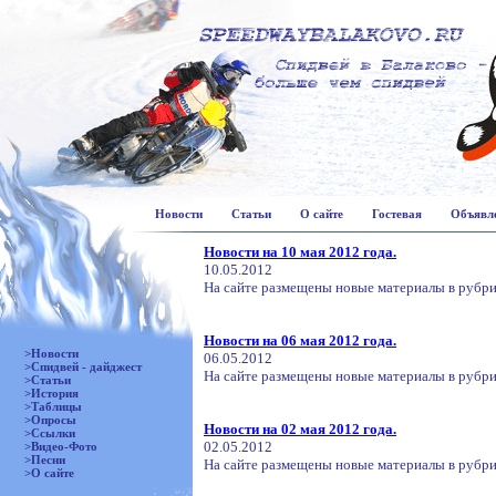
Новости
Статьи
О сайте
Гостевая
Объявл
Новости на 10 мая 2012 года.
10.05.2012
На сайте размещены новые материалы в рубри
Новости на 06 мая 2012 года.
>Новости
06.05.2012
>Спидвей - дайджест
На сайте размещены новые материалы в рубр
>Статьи
>История
>Таблицы
>Опросы
Новости на 02 мая 2012 года.
>Ссылки
02.05.2012
>Видео-Фото
>Песни
На сайте размещены новые материалы в рубрик
>О сайте