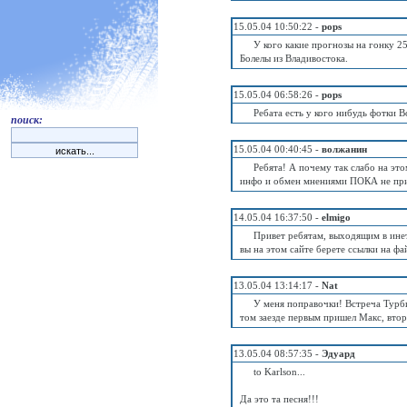
15.05.04 10:50:22 -
pops
У кого какие прогнозы на гонку 2
Болелы из Владивостока.
15.05.04 06:58:26 -
pops
Ребата есть у кого нибудь фотки В
поиск:
15.05.04 00:40:45 -
волжанин
Ребята! А почему так слабо на это
инфо и обмен мнениями ПОКА не пр
14.05.04 16:37:50 -
elmigo
Привет ребятам, выходящим в инет
вы на этом сайте берете ссылки на фа
13.05.04 13:14:17 -
Nat
У меня поправочки! Встреча Турбин
том заезде первым пришел Макс, вто
13.05.04 08:57:35 -
Эдуард
to Karlson...
Да это та песня!!!