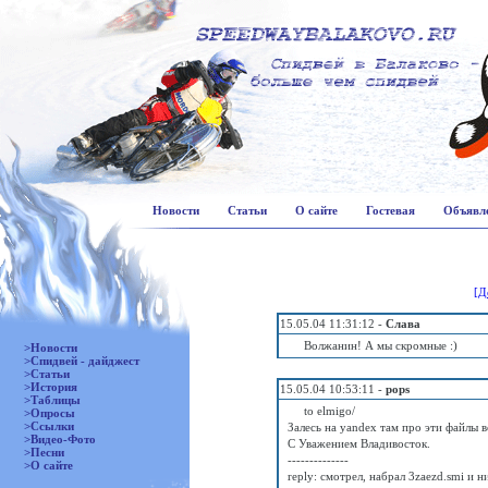
Новости
Статьи
О сайте
Гостевая
Объявл
[Д
15.05.04 11:31:12 -
Слава
Волжанин! А мы скромные :)
>Новости
>Спидвей - дайджест
>Статьи
>История
15.05.04 10:53:11 -
pops
>Таблицы
to elmigo/
>Опросы
>Ссылки
Залесь на yandex там про эти файлы 
>Видео-Фото
С Уважением Владивосток.
>Песни
--------------
>О сайте
reply: смотрел, набрал 3zaezd.smi и 