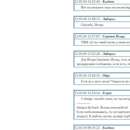
12.05.04 14:22:43 -
Karlson
Вот посмотрите тали эта песня htt
12.05.04 13:48:13 -
Либерал
Спасибо, Игорь.
12.05.04 13:37:07 -
Скитяев Игорь
УВЫ :((( но такой песни у меня н
12.05.04 13:33:26 -
Либерал
Для Игоря Скитяева: Игорь, есть л
предыдущем сообщении, если есть, с
12.05.04 13:28:15 -
Olga
Есть ли у кого песня "Скорость н
12.05.04 12:24:14 -
Evgen
2 elmigo: пасибо тоже, но ты пог
------------
elmigos hit back: Всегда пожалуйста!
Если глобализовывать, то погорячилс
подвел). В любом случае, ролики тур
12.05.04 09:35:22 -
Karlson