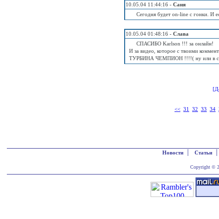
10.05.04 11:44:16 -
Саня
Сегодня будет on-line с гонки. И е
10.05.04 01:48:16 -
Слава
СПАСИБО Karlson !!! за онлайн!
И за видео, которое с твоими коммент
ТУРБИНА ЧЕМПИОН !!!!( ну или в ск
[Д
<<
31
32
33
34
|
Новости
Статьи
Copyright © 