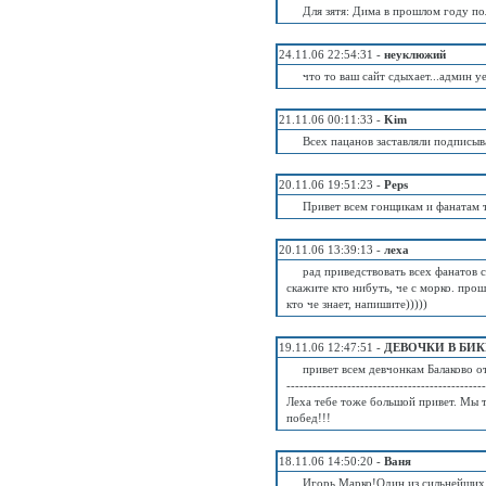
Для зятя: Дима в прошлом году по
24.11.06 22:54:31 -
неуклюжий
что то ваш сайт сдыхает...админ у
21.11.06 00:11:33 -
Kim
Всех пацанов заставляли подписы
20.11.06 19:51:23 -
Peps
Привет всем гонщикам и фанатам 
20.11.06 13:39:13 -
леха
рад приведствовать всех фанатов 
скажите кто нибуть, че с морко. про
кто че знает, напишите)))))
19.11.06 12:47:51 -
ДЕВОЧКИ В БИ
привет всем девчонкам Балаково о
----------------------------------------------
Леха тебе тоже большой привет. Мы 
побед!!!
18.11.06 14:50:20 -
Ваня
Игорь Марко!Один из сильнейших 