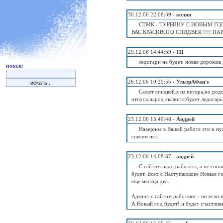
30.12.06 22:08:39 -
колян
СТМК - ТУРБИНУ С НОВЫМ ГОД
ВАС КРАСИВОГО СПИДВЕЯ !!!! ПАР
29.12.06 14:44:59 -
111
ледогари не будет. новая дорожка
поиск:
26.12.06 10:29:55 -
УльтрАФан's
Салют спидвей.я из питера,но род
отпуск.народ скажите:будет ледогарь
23.12.06 15:49:48 -
Андрей
Наверное в Вашей работе это и н
совсем нет.
23.12.06 14:08:37 -
андрей
С сайтом надо работать, а не сопл
будет. Всех с Наступающим Новым го
еще месяца два.
Админ: с сайтом работают - но если н
А Новый год будет! и будет счастли