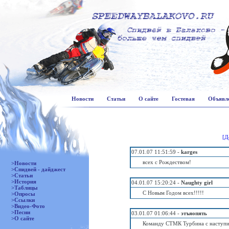
Новости
Статьи
О сайте
Гостевая
Объявл
[Д
07.01.07 11:51:59 -
karges
всех с Рождеством!
>Новости
>Спидвей - дайджест
>Статьи
>История
04.01.07 15:20:24 -
Naughty girl
>Таблицы
С Новым Годом всех!!!!!
>Опросы
>Ссылки
>Видео-Фото
>Песни
03.01.07 01:06:44 -
этъяопять
>О сайте
Команду СТМК Турбина с наступ