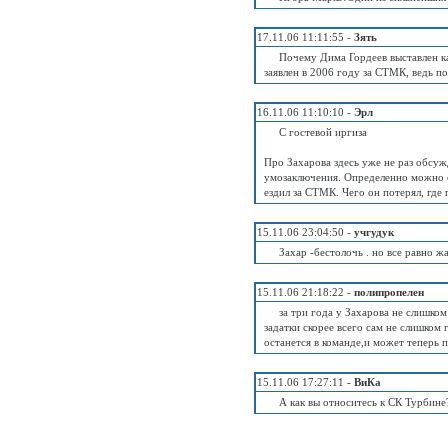
17.11.06 11:11:55 -
Зять
Почему Дима Гордеев выставлен ка
заявлен в 2006 году за СТМК, ведь п
16.11.06 11:10:10 -
Эрл
С гостевой иргиза
Про Захарова здесь уже не раз обсу
умозаключения. Определенно можно ск
ездил за СТМК. Чего он потерял, где 
15.11.06 23:04:50 -
учгудук
Захар -бестолочь . но все равно жа
15.11.06 21:18:22 -
полипропелен
за три года у Захарова не слишком
задатки скорее всего сам не слишком
останется в команде,и может теперь п
15.11.06 17:27:11 -
ВиКа
А как вы относитесь к СК Турбине