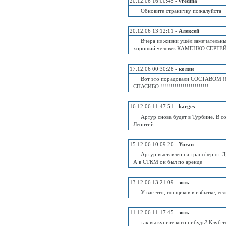
20.12.06 16:00:45 -
vredina
Обновите страничку пожалуйста
20.12.06 13:12:11 -
Алексей
Вчера из жизни ушёл замечательн
хороший человек КАМЕНКО СЕРГЕЙ
17.12.06 00:30:28 -
колян
Вот это порадовали СОСТАВОМ !!!
СПАСИБО !!!!!!!!!!!!!!!!!!!!!!!!
16.12.06 11:47:51 -
karges
Артур снова будет в Турбине. В с
Леонтий.
15.12.06 10:09:20 -
Yuran
Артур выставлен на трансфер от Л
А в СТКМ он был по аренде
13.12.06 13:21:09 -
зять
У вас что, гонщиков в избытке, ес
11.12.06 11:17:45 -
зять
так вы купите кого нибудь? Клуб т