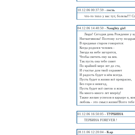
10.12.06 00:37:59 -
гость
что-то тихо у вас тут, болелы!!! С
04.12.06 14:40:50 -
Naughty girl
Люди! Сегодня день Рождение у 
Нигматзянова! Поэтому хочу поздрави
В преданьи старом говорится:
Когда родился человек -
Звезда на небе загорится,
Чтобы светить ему на век.
Так пусть она тебе сияет
По крайней мере лет до ста,
И счастье дом твой охраняет
И радость будет в нём всегда.
Пусть будет в жизни всё прекрасно,
Без горя и невзгод,
Пусть будет всё светло и ясно
На много-много лет вперёд!
Также желаю успехов в карьере и, ко
любовь - это смысл жизни!Всего тебе
01.12.06 16:50:05 -
ТУРБИНА
ТЕРБИНА FOREVER !
28.11.06 12:20:04 -
Kap