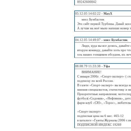
89242600842
05.12.05 14:02:22 -
MaxX
мисс Бумбастик
Это сайт первой Турбины. Давай заход
А лучше на моё мыло напиши номер т
04.12.05 14:49:07 -
мисс Бумбастик
Люди, куда вы все делись, давайт
вторую команду, давайте хоть про чт
хоь наших гонщиком обсудим, их лич
08.08.79 11:33:38 -
Уфа
ВНИМАНИЕ!
С января 2006г. «Спорт-эксперт» ( с
подписку по всей России.
В газете «Спорт-эксперт» вы всегда н
мнения специалистов, статистику и м
Приоритетные направления: мотоспорт
футбол(«Содовик», «Нефтяник», детс
фарм-клуб «СЮ», «Торос», любительск
«Спорт-эксперт»
подписная цена на 6 мес. 465-12
в каталоге «Газеты Журналы 2006 г.п
ПОДПИСНОЙ ИНДЕКС 19269