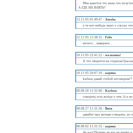
Мне кажется что мало,что по
А ГДЕ ИХ ВЗЯТЬ?
13.11.05 01:49:47 -
Antoha
а че кто-нибудь знает о слухах чт
12.11.05 12:38:32 -
Felix
ничего... наверное...
10.11.05 23:41:22 -
малышка!
А что творится на стадионе?расск
10.11.05 20:07:16 -
карина
karlson давай стобой поговорим!?
08.08.20 11:32:00 -
Karlson
говорить есть всегда о чем :)) и не
08.08.27 11:31:56 -
Витя
давайте про мотики говорить ,из ч
08.08.92 11:31:55 -
карина
Ау-ууу!Почему не кто не пишет и ч