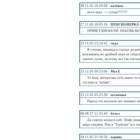
30.11.05 16:10:08 -
катёнок
мега-лада ---- супер!!!!!!!!
27.11.05 18:03:16 -
ПЕНСИОНЕРКА
ПРИВЕТ,КИСКА!НЕ ЗНАЕШЬ КОГ
25.11.05 15:14:42 -
лада
Я считаю, команда в городе должн
возглавлять,по крайней мере ее спор
хватает денег, поэтому все так плачев
25.11.05 09:55:06 -
MaxX
Те кому интересны хоть какие-то н
гостевуха "живая".
25.11.05 01:25:30 -
малышка
Народ,что неужели нет никаких но
08.08.57 11:32:49 -
болел
Да совсем захирел сайт. Инфо ник
мира спидвея. Или в "Турбине" все п
18.11.05 21:18:50 -
карина