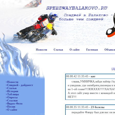
Новости
Статьи
О сайте
Гостевая
Объявл
[Д
08.08.42 11:35:45 -
кит
слышь,УМНИЧКА,зайди наhttp://irg
>Новости
>Спидвей - дайджест
и увидишь ,где октябрята,пионеры и 
>Статьи
на 1-ой гонке!!!ЛОХХХХ!!!!!ХА!ХА
>История
А этот сайт умер вместе с командой и 
>Таблицы
НЕТ!!!
>Опросы
>Ссылки
>Видео-Фото
>Песни
08.08.35 11:35:45 -
23 болелы
>О сайте
перадайте Флюру был для нас он 