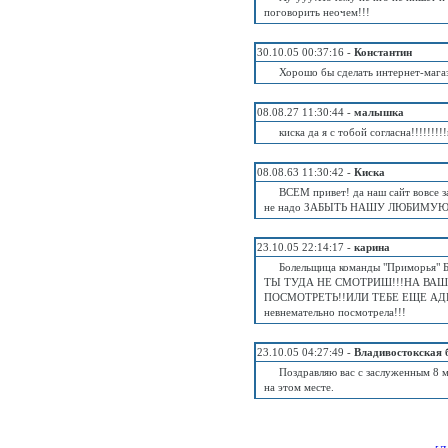
поговорить неочем!!!
30.10.05 00:37:16 -
Константин
Хорошо бы сделать интернет-магази
08.08.27 11:30:44 -
малышка
киска да я с тобой согласна!!!!!!
08.08.63 11:30:42 -
Киска
ВСЕМ привет! да наш сайт вовсе зат
не надо ЗАБЫТЬ НАШУ ЛЮБИМУЮ Т
23.10.05 22:14:17 -
карина
Болельщица команды "Приморь
ТЫ ТУДА НЕ СМОТРИШ!!!НА ВА
ПОСМОТРЕТЬ!!ИЛИ ТЕБЕ ЕЩЕ АДРЕ
невнемательно посмотрела!!!
23.10.05 04:27:49 -
Владивостокская
Поздравляю вас с заслуженным 8 м
на этом месте.