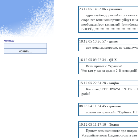
23.12.05 14:03:06 -
умничка
здраствуйте,дорогие!что,остались
скоро все ваши юниорчики уйдут к на
пообещали!вот такуньки!!!!октябрята
ВПЕРЁД!!!!!!!!!!!!!!!!!!!!!!!!!!!!!!!!!!!!!
поиск:
18.12.05 13:26:57 -
денис
две команды хорошо, но одна лучш
16.12.05 09:22:34 -
@LX
Всем привет с Украины!
Что там у вас за дела с 2-й командой?
15.12.05 22:54:28 -
sanjka
Kto znaet,SPEEDWAY-CENTER iz Latv
godu?
08.08.54 11:34:45 -
зритель
совсем захирел сайт. "Турбина. Н
10.12.05 11:17:16 -
Толян
Привет всем напишите про новую к
Уссурийске возле Владивостока а сам