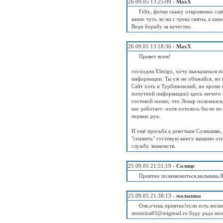
26.09.05 13:25:09 -
MaxX
Felix, фотки скажу откровенно сл
какие чуть ли ни с трека сняты, а как
Веди борьбу за качество.
26.09.05 13:18:36 -
MaxX
Привет всем!
господин Elmigo, хочу высказаться по
информации. Ты уж не обижайся, но к
Сайт хоть и Турбиновский, но кроме 
попутной информации) здесь ничего 
гостевой понял, что Ленар поломался
нас работает -хотя хотелось бы не по 
первых рук.
И ещё просьба к девочкам Солнышко, 
"спамить" гостевую книгу вашими от
службу знакомств.
25.09.05 21:51:19 -
Солнце
Приятно познакомиться,малышка.Я
25.09.05 21:38:13 -
малышка
Оля,очень приятно!если есть жел
antonina85@migmail.ru буду рада по