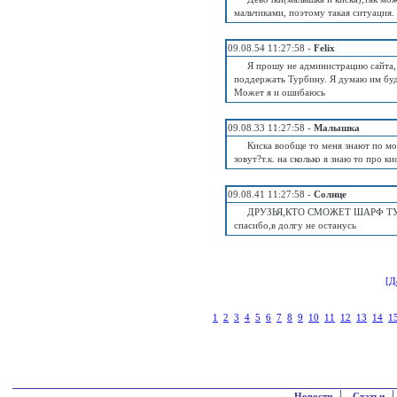
мальчиками, поэтому такая ситуация.
09.08.54 11:27:58 -
Felix
Я прошу не администрацию сайта,
поддержать Турбину. Я думаю им буде
Может я и ошибаюсь
09.08.33 11:27:58 -
Малышка
Киска вообще то меня знают по мое
зовут?т.к. на сколько я знаю то про кис
09.08.41 11:27:58 -
Солнце
ДРУЗЬЯ,КТО СМОЖЕТ ШАРФ ТУ
спасибо,в долгу не останусь
[Д
1
2
3
4
5
6
7
8
9
10
11
12
13
14
1
|
Новости
Статьи