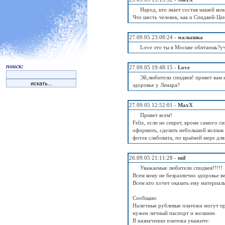
Народ, кто знает состав нашей ко
Что шесть человек, как и Спидвей-Це
27.09.05 23:08:24 -
малышка
Love это ты в Москве обитаешь?у
поиск:
27.09.05 19:48:15 -
Love
Эй,любители спидвея! привет вам 
здоровье у Ленара?
27.09.05 12:52:01 -
MaxX
Привет всем!
Felix, если не секрет, кроме самого 
оформить, сделать небольшой коллаж и
фоток слабовата, по краёней мере для
26.09.05 21:11:28 -
mif
Уважаемые любители спидвея!!!!!
Всем кому не безразлично здоровье в
Всем кто хочет оказать ему материал
Сообщаю:
Наличные рублевые платежи могут п
нужен личный паспорт и желание.
В назначении платежа укажите: