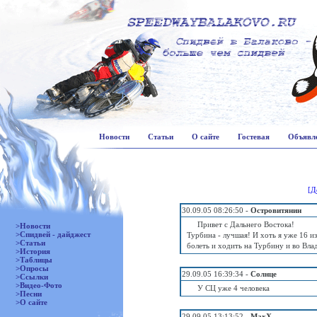
Новости
Статьи
О сайте
Гостевая
Объявл
[Д
30.09.05 08:26:50 -
Островитянин
Привет с Дальнего Востока!
>Новости
>Спидвей - дайджест
Турбина - лучшая! И хоть я уже 16 и
>Статьи
болеть и ходить на Турбину и во Влад
>История
>Таблицы
>Опросы
29.09.05 16:39:34 -
Солнце
>Ссылки
>Видео-Фото
У СЦ уже 4 человека
>Песни
>О сайте
29.09.05 13:13:52 -
MaxX