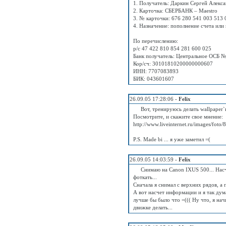
1. Получатель: Даркин Сергей Алекс
2. Карточка: СБЕРБАНК – Maestro
3. № карточки: 676 280 541 003 513 
4. Назначение: пополнение счета или 
По перечислению:
р/с 47 422 810 854 281 600 025
Банк получатель: Центральное ОСБ 
Кор/сч: 30101810200000000607
ИНН: 7707083893
БИК: 043601607
26.09.05 17:28:06 -
Felix
Вот, тренируюсь делать wallpaper`ы
Посмотрите, и скажите свое мнение:
http://www.liveinternet.ru/images/fot
P.S. Made bi ... я уже заметил =(
26.09.05 14:03:59 -
Felix
Снимаю на Canon IXUS 500... Насч
фоткать...
Сначала я снимал с верхних рядов, а п
А вот насчет информации и я так дума
лучше бы было что =((( Ну что, я нач
движке делать...