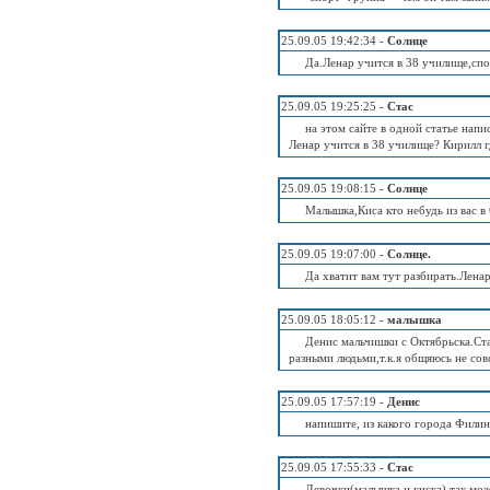
25.09.05 19:42:34 -
Солнце
Да.Ленар учится в 38 училище,спо
25.09.05 19:25:25 -
Стас
на этом сайте в одной статье нап
Ленар учится в 38 училище? Кирилл г
25.09.05 19:08:15 -
Солнце
Малышка,Киса кто небудь из вас в 
25.09.05 19:07:00 -
Солнце.
Да хватит вам тут разбирать.Лена
25.09.05 18:05:12 -
малышка
Денис мальчишки с Октябрьска.Ста
разными людьми,т.к.я общяюсь не со
25.09.05 17:57:19 -
Денис
напишите, из какого города Филин
25.09.05 17:55:33 -
Стас
Девочки(малышка и киска),так може