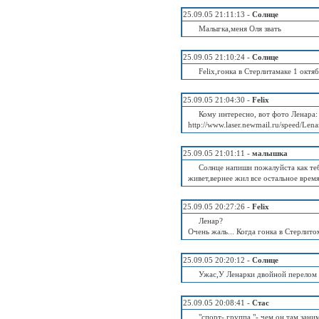
25.09.05 21:11:13 -
Солнце
Малыгка,меня Оля звать
25.09.05 21:10:24 -
Солнце
Felix,гонка в Стерлитамаке 1 октя
25.09.05 21:04:30 -
Felix
Кому интересно, вот фото Ленара:
http://www.laser.newmail.ru/speed/Lena
25.09.05 21:01:11 -
малышка
Солнце напиши пожалуйста как теб
живет,вернее жил все остальное врем
25.09.05 20:27:26 -
Felix
Ленар?
Очень жаль... Когда гонка в Стерлито
25.09.05 20:20:12 -
Солнце
Ужас,У Ленарки двойной перелом к
25.09.05 20:08:41 -
Стас
"спорт- группа "- чем он там зани