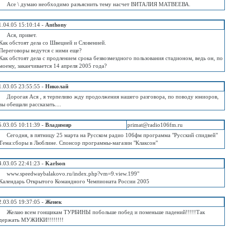
Асе \ думаю необходимо разъяснить тему насчет ВИТАЛИЯ МАТВЕЕВА.
1.04.05 15:10:14 -
Anthony
Ася, привет.
Как обстоят дела со Швецией и Словенией.
Переговоры ведутся с ними еще?
Как обстоят дела с продлением срока безвозмездного пользования стадионом, ведь он, по
моему, заканчивается 14 апреля 2005 года?
1.03.05 23:55:55 -
Николай
Дорогая Ася , я терпеливо жду продолжения нашего разговора, по поводу юниоров,
вы обещали рассказать....
5.03.05 10:11:39 -
Владимир
primat@radio106fm.ru
Сегодня, в пятницу 25 марта на Русском радио 106фм программа "Русский спидвей"
Тема:сборы в Люблине. Спонсор программы-магазин "Клаксон"
4.03.05 22:41:23 -
Karlson
www.speedwaybalakovo.ru/index.php?vm=9.view.199"
Календарь Открытого Командного Чемпионата России 2005
2.03.05 19:37:05 -
Женек
Желаю всем гонщикам ТУРБИНЫ побольше побед и поменьше падений!!!!!Так
держать МУЖИКИ!!!!!!!!