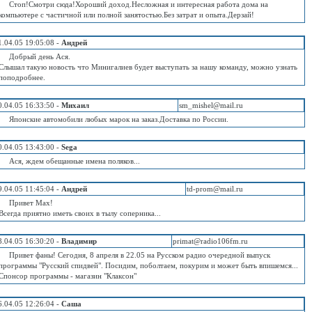
Стоп!Смотри сюда!Хороший доход.Несложная и интересная работа дома на
компьютере с частичной или полной занятостью.Без затрат и опыта.Дерзай!
1.04.05 19:05:08 -
Андрей
Добрый день Ася.
Слышал такую новость что Минигалиев будет выступать за нашу команду, можно узнать
поподробнее.
0.04.05 16:33:50 -
Михаил
sm_mishel@mail.ru
Японские автомобили любых марок на заказ.Доставка по России.
0.04.05 13:43:00 -
Sega
Ася, ждем обещанные имена поляков...
9.04.05 11:45:04 -
Андрей
td-prom@mail.ru
Привет Мах!
Всегда приятно иметь своих в тылу соперника...
8.04.05 16:30:20 -
Владимир
primat@radio106fm.ru
Привет фаны! Сегодня, 8 апреля в 22.05 на Русском радио очередной выпуск
программы "Русский спидвей". Посидим, поболтаем, покурим и может быть впишемся...
Спонсор программы - магазин "Клаксон"
6.04.05 12:26:04 -
Саша