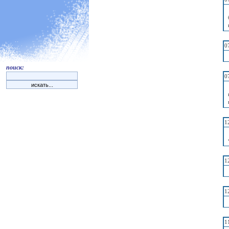
0
поиск:
0
1
1
1
1