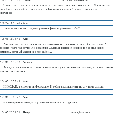
Очень охота подписаться и получать в рассылке новости с этого сайта. Для меня это
было бы очень удобно. Но вверху эта форма не работает. Сделайте, пожалуйста, что-
нибудь !!!
7.08.24 11:13:41 -
Ася
Интересно, как со спидвеем реклама фанеры увязывается????
7.08.65 11:13:41 -
Ася
Андрей, честно говоря я пока не готова ответить на этот вопрос. Завтра узнаю. А
вообще - было бы круто. Но Владимир Соловьев называет именно тот состав нашей
команды, который указан на этом сайте....
2.04.05 14:42:43 -
Андрей
Ася ну к сожалению источник сказать не могу не под какими пытками, но я так считаю
что она достоверная.
2.04.05 10:57:44 -
Ася
НИКОЛАЙ, я знаю это информацию. И собираюсь написать на эту темы статью.
2.04.05 10:55:22 -
Ася
все гонщики-легионеры опубликованы в новостях турбины
1.04.05 20:21:21 -
Игорь
mama@sbor.net