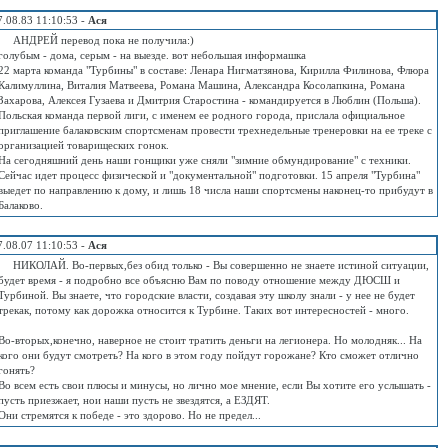
7.08.83 11:10:53 -
Ася
АНДРЕЙ перевод пока не получила:)
голубым - дома, серым - на выезде. вот небольшая информашка
22 марта команда "Турбины" в составе: Ленара Нигматзянова, Кирилла Филинова, Флюра
Калимуллина, Виталия Матвеева, Романа Машина, Александра Косолапкина, Романа
Захарова, Алексея Гузаева и Дмитрия Старостина - командируется в Люблин (Польша).
Польская команда первой лиги, с именем ее родного города, прислала официальное
приглашение балаковским спортсменам провести трехнедельные тренеровки на ее треке с
организацией товарищеских гонок.
На сегодняшний день наши гонщики уже сняли "зимние обмундирование" с техники.
Сейчас идет процесс физической и "документальной" подготовки. 15 апреля "Турбина"
выедет по направлению к дому, и лишь 18 числа наши спортсмены наконец-то прибудут в
Балаково.
7.08.07 11:10:53 -
Ася
НИКОЛАЙ. Во-первых,без обид только - Вы совершенно не знаете истиной ситуации,
будет время - я подробно все объясню Вам по поводу отношение между ДЮСШ и
Турбиной. Вы знаете, что городские власти, создавая эту школу знали - у нее не будет
трекак, потому как дорожка относится к Турбине. Таких вот интересностей - много.
Во-вторых,конечно, наверное не стоит тратить деньги на легионера. Но молодняк... На
кого они будут смотреть? На кого в этом году пойдут горожане? Кто сможет отлично
гонять?
Во всем есть свои плюсы и минусы, но лично мое мнение, если Вы хотите его услышать -
пусть приезжает, нои наши пусть не звездятся, а ЕЗДЯТ.
Они стремятся к победе - это здорово. Но не предел...