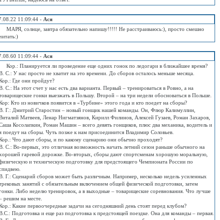
7.08.22 11:09:44 -
Ася
МАРЯ, солнце, завтра обязательно напишу!!!!! Не расстраиваюсь:), просто смешно
читать:)
7.08.60 11:09:44 -
Ася
Кор.: Планируется ли проведение еще одних гонок по ледогари в ближайшее время?
В. С.: У нас просто не хватит на это времени. До сборов осталось меньше месяца.
Кор.: Где они пройдут?
В. С.: На этот счет у нас есть два варианта. Первый – тренироваться в Ровно, а на
товарищеские гонки выезжать в Польшу. Второй – на три недели обосноваться в Польше.
Кор: Кто из новичков появится в «Турбине» этого года и кто поедет на сборы?
В. Г.: Дмитрий Старостин – новый гонщик нашей команды. Он, Флюр Калимуллин,
Виталий Матвеев, Ленар Нигматзянов, Кирилл Филинов, Алексей Гузаев, Роман Захаров,
Саша Косолапкин, Роман Машин – всего девять гонщиков, плюс два механика, водитель и
я поедут на сборы. Чуть позже к нам присоединится Владимир Соловьев.
Кор.: Что дают сборы, и по какому сценарию они обычно проходят?
В. С.: Во-первых, это отличная возможность начать летний сезон раньше обычного на
хорошей гаревой дорожке. Во-вторых, сборы дают спортсменам хорошую моральную,
физическую и техническую подготовку для предстоящего Чемпионата России по
спидвею.
В. Г.: Сценарий сборов может быть различным. Например, несколько недель усиленных
трековых занятий с обязательным включением общей физической подготовки, затем
гонки. Либо неделю тренировок, а в выходные – товарищеские соревнования. Что лучше
– решим на месте.
Кор.: Какие первоочередные задачи на сегодняшний день стоят перед клубом?
В.С.: Подготовка и еще раз подготовка к предстоящей поездке. Она для команды – первая.