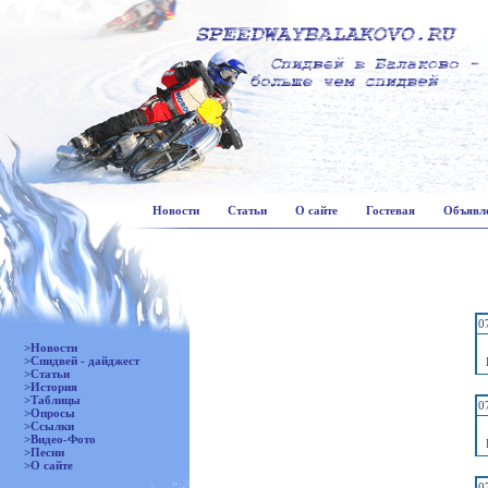
Новости
Статьи
О сайте
Гостевая
Объявл
0
>Новости
>Спидвей - дайджест
>Статьи
>История
>Таблицы
0
>Опросы
>Ссылки
>Видео-Фото
>Песни
>О сайте
0