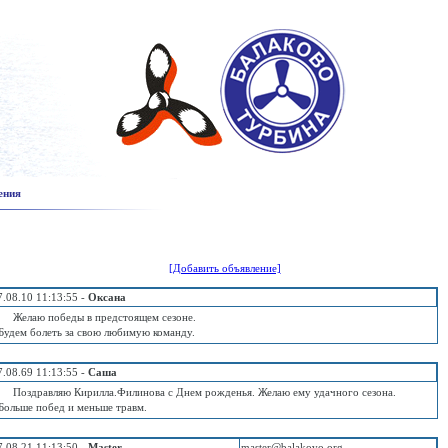
ения
[Добавить объявление]
7.08.10 11:13:55 -
Оксана
Желаю победы в предстоящем сезоне.
Будем болеть за свою любимую команду.
7.08.69 11:13:55 -
Саша
Поздравляю Кирилла.Филинова с Днем рожденья. Желаю ему удачного сезона.
Больше побед и меньше травм.
7.08.21 11:13:50 -
Master
master@balakovo.org