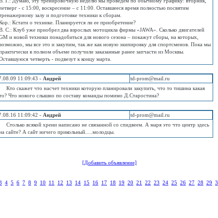
В. Г.: Думаю, эту тренировочную неделю мы проведем по обычному графику: вторник,
четверг - с 15:00, воскресение – с 11:00. Оставшееся время полностью посвятим
тренажерному залу и подготовке техники к сборам.
Кор.: Кстати о технике. Планируется ли ее приобретение?
В. С.: Клуб уже приобрел два взрослых мотоцикла фирмы «JAWA». Сколько двигателей
GM и новой техники понадобиться для нового сезона – покажут сборы, на которых,
возможно, мы все это и закупим, так же как новую экипировку для спортсменов. Пока мы
практически в полном объеме получили заказанные ранее запчасти из Москвы.
Оставшуюся четверть - подвезут к концу марта.
7.08.09 11:09:43 -
Андрей
td-prom@mail.ru
Кто скажет что насчет техники которую планировали закупить, что то тишина какая
то? Что нового слышно по составу команды помимо Д.Старостина?
7.08.16 11:09:42 -
Андрей
td-prom@mail.ru
Столько всякой хрени написано не связанной со спидвеем. А маря это что центр здесь
на сайте? А сайт ничего прикольный.....молодцы.
[Добавить объявление]
3
4
5
6
7
8
9
10
11
12
13
14
15
16
17
18
19
20
21
22
23
24
25
26
27
28
29
3