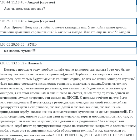
7.08.44 11:10:45 -
Андрей (саратов)
Ася, ты получила перевод?
7.08.39 11:10:45 -
Андрей (саратов)
Ася. Привет! Получил от тебя по почте календарь игр. Я не пойму каким цветом
отмечены домашние соревнования? А каким на выезде. Или это ещё не ясно?? Андрей.
4.03.05 20:56:55 -
РУЛЬ
вы молоцы чуваки!!!!
4.03.05 13:15:52 -
Николай
Восток в прошлом году, вообще привёз много юниоров, для наката ( это что бы не
было глупых вопросов, зачем их привезли),нашей Турбине тоже надо накатывать
юниоров, если только будут наёмные гонщики ездить, то как же наших юниоров научить?
Надо команду составлять из молодых гонщиков, желательно наших.Оставить тех кто
хочет остаться, с остальными расстаться, тем самым освободив место в составе для
юниоров, т.к в этом сезоне нам и так ни чего не светит, зачем тогда тратить деньги на
легионеров, лучше потратить эти деньги на ДЮСШ. С полным отчётом на что были
потраченны деньги.И пусть скажут руководители команды, на какой технике сейчас
тренируются дети в спортшколе, сколько детей и сколько техники, сколько из неё
принадлежит клубу, сколько из них личная техника( купленная на деньги родителей). По
моим сведениям, многие родители сами покупают моторы и мотоциклы.Если это так, то
правомерно ли заключение договоров с детьми и их родителями? Как говорят там
написано: клуб имеет преимущественное право на заключение контракта с воспитанником
клуба, а если этот воспитанник сам себя обеспечивал техникой и т.д, является ли он
воспитанником, или он сам по себе? ЭТОТ ВОПРОС АДРЕСОВАН ПРЕСС СЕКРЕТАРЮ
ТУРБИНЫ, надеюсь на ответ.